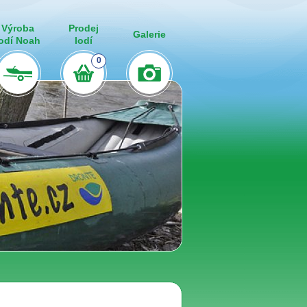
Výroba
Prodej
Galerie
lodí Noah
lodí
0