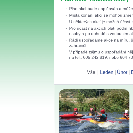
Plán akcí bude doplňován a může
Místa konání akcí se mohou změni
U některých akcí je možná účast p
Pro účast na akcích platí podmín
osoby a po dohodě s vedoucím akc
Rádi uspořádáme akce na míru, ško
zahraničí.
V případě zájmu o uspořádání něja
na tel.: 605 242 819, nebo 604 7
Vše |
Leden
|
Únor
|