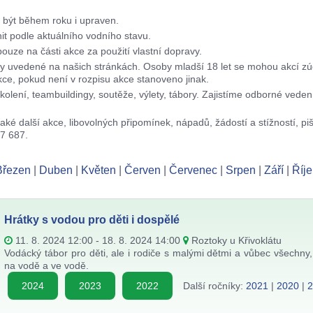
 být během roku i upraven.
t podle aktuálního vodního stavu.
ouze na části akce za použití vlastní dopravy.
ky uvedené na našich stránkách. Osoby mladší 18 let se mohou akcí zú
e, pokud není v rozpisu akce stanoveno jinak.
lení, teambuildingy, soutěže, výlety, tábory. Zajistíme odborné veden
ké další akce, libovolných připomínek, nápadů, žádostí a stížností, pi
37 687.
Březen
|
Duben
|
Květen
|
Červen
|
Červenec
|
Srpen
|
Září
|
Říje
Hrátky s vodou pro děti i dospělé
11. 8. 2024 12:00 - 18. 8. 2024 14:00
Roztoky u Křivoklátu
Vodácký tábor pro děti, ale i rodiče s malými dětmi a vůbec všechny, 
na vodě a ve vodě.
2024
2023
2022
Další ročníky:
2021
|
2020
|