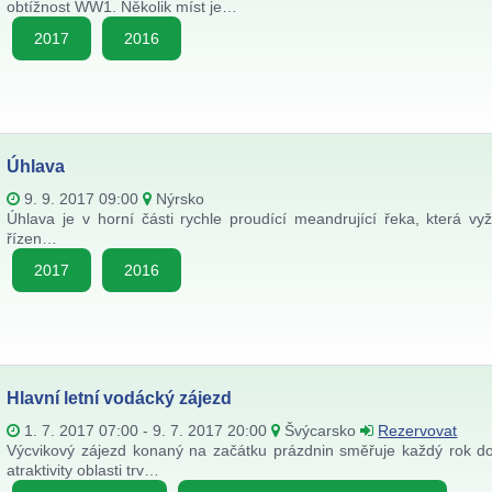
obtížnost WW1. Několik míst je…
2017
2016
Úhlava
9. 9. 2017 09:00
Nýrsko
Úhlava je v horní části rychle proudící meandrující řeka, která v
řízen…
2017
2016
Hlavní letní vodácký zájezd
1. 7. 2017 07:00 - 9. 7. 2017 20:00
Švýcarsko
Rezervovat
Výcvikový zájezd konaný na začátku prázdnin směřuje každý rok do 
atraktivity oblasti trv…