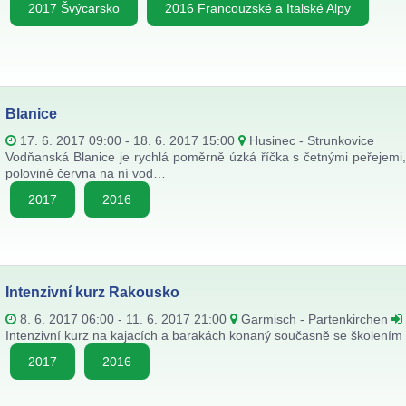
2017 Švýcarsko
2016 Francouzské a Italské Alpy
Blanice
17. 6. 2017 09:00 - 18. 6. 2017 15:00
Husinec - Strunkovice
Vodňanská Blanice je rychlá poměrně úzká říčka s četnými peřejemi, 
polovině června na ní vod…
2017
2016
Intenzivní kurz Rakousko
8. 6. 2017 06:00 - 11. 6. 2017 21:00
Garmisch - Partenkirchen
Intenzivní kurz na kajacích a barakách konaný současně se školením ins
2017
2016