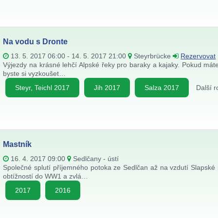
Na vodu s Dronte
13. 5. 2017 06:00 - 14. 5. 2017 21:00
Steyrbrücke
Rezervovat
Výjezdy na krásné lehčí Alpské řeky pro baraky a kajaky. Pokud máte 
byste si vyzkoušet…
Steyr, Teichl 2017
Jih 2017
Salza 2017
Další 
Mastník
16. 4. 2017 09:00
Sedlčany - ústí
Společné splutí příjemného potoka ze Sedlčan až na vzdutí Slapské 
obtížností do WW1 a zvlá…
2017
2016