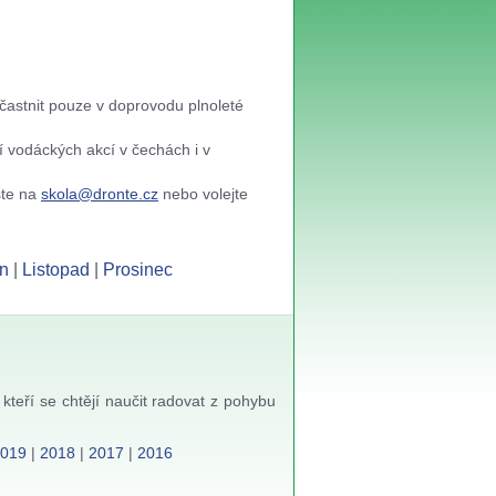
častnit pouze v doprovodu plnoleté
í vodáckých akcí v čechách i v
šte na
skola@dronte.cz
nebo volejte
n
|
Listopad
|
Prosinec
kteří se chtějí naučit radovat z pohybu
2019
|
2018
|
2017
|
2016