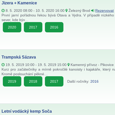
Jizera + Kamenice
8. 5. 2020 08:00 - 10. 5. 2020 16:00
Železný Brod
Rezervovat
První jarní pořádnou řekou bývá Otava a Vydra. V případě nízkéh
sever, kde býv…
2020
2017
2016
Trampská Sázava
19. 5. 2019 10:00 - 19. 5. 2019 15:00
Kamenný přívoz - Pikovice
Kurz pro začátečníky a mírně pokročilé kanoisty i kajakáře, který n
Kromě poslouchání pěkné…
2019
2018
2017
Další ročníky:
2016
Letní vodácký kemp Soča