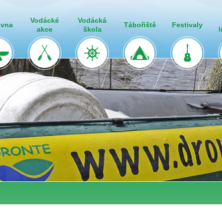
Vodácké
Vodácká
ovna
Tábořiště
Festivaly
akce
škola