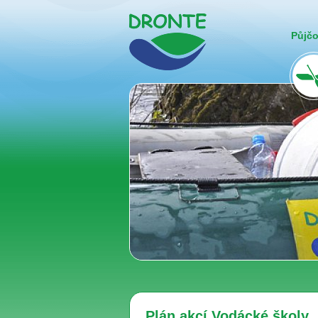
Půjč
Plán akcí Vodácké školy