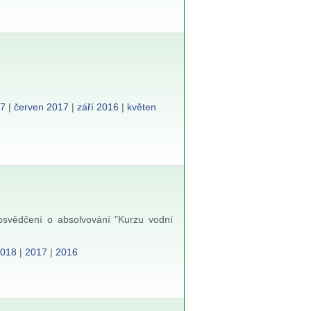
17
|
červen 2017
|
září 2016
|
květen
osvědčení o absolvování "Kurzu vodní
2018
|
2017
|
2016