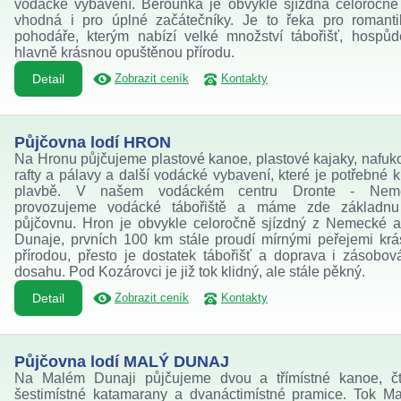
vodácké vybavení. Berounka je obvykle sjízdná celoročně
vhodná i pro úplné začátečníky. Je to řeka pro romant
pohodáře, kterým nabízí velké množství tábořišť, hospů
hlavně krásnou opuštěnou přírodu.
Detail
Zobrazit ceník
Kontakty
Půjčovna lodí HRON
Na Hronu půjčujeme plastové kanoe, plastové kajaky, nafuk
rafty a pálavy a další vodácké vybavení, které je potřebné k
plavbě. V našem vodáckém centru Dronte - Nem
provozujeme vodácké tábořiště a máme zde základnu
půjčovnu. Hron je obvykle celoročně sjízdný z Nemecké 
Dunaje, prvních 100 km stále proudí mírnými peřejemi kr
přírodou, přesto je dostatek tábořišť a doprava i zásobov
dosahu. Pod Kozárovci je již tok klidný, ale stále pěkný.
Detail
Zobrazit ceník
Kontakty
Půjčovna lodí MALÝ DUNAJ
Na Malém Dunaji půjčujeme dvou a třímístné kanoe, čt
šestimístné katamarany a dvanáctimístné pramice. Tok M