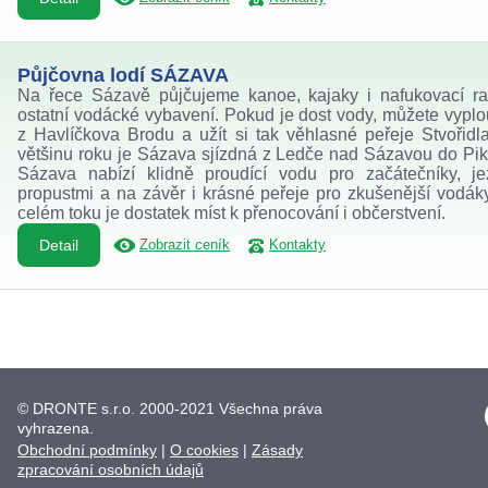
Půjčovna lodí SÁZAVA
Na řece Sázavě půjčujeme kanoe, kajaky i nafukovací ra
ostatní vodácké vybavení. Pokud je dost vody, můžete vyplo
z Havlíčkova Brodu a užít si tak věhlasné peřeje Stvořidl
většinu roku je Sázava sjízdná z Ledče nad Sázavou do Pik
Sázava nabízí klidně proudící vodu pro začátečníky, j
propustmi a na závěr i krásné peřeje pro zkušenější vodák
celém toku je dostatek míst k přenocování i občerstvení.
Detail
Zobrazit ceník
Kontakty
© DRONTE s.r.o. 2000-2021 Všechna práva
vyhrazena.
Obchodní podmínky
|
O cookies
|
Zásady
zpracování osobních údajů