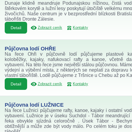
Dunaje klidně meandruje Podunajskou nížinou, čistá vo
štěrkovém korytě a lužní lesy poskytují útočiště velkému mno
živočichů. Naše centrum je v bezprostřední blízkosti Bratisl
tábořišti Dronte Zálesie.
Detail
Zobrazit ceník
Kontakty
Půjčovna lodí OHŘE
Na řece Ohři v půjčovně lodí půjčujeme plastové ka
koloběžky, kajaky, nafukovací rafty a kanoe, včetně da
vybavení. Na této řece jsme největší stálou půjčovnou. Mám
výdejní a výběrní místa, z některých se neplatí za dopravu l
vlastní tábořiště. Lodě půjčujeme z Tršnice u Chebu až po K
Detail
Zobrazit ceník
Kontakty
Půjčovna lodí LUŽNICE
Na řece Lužnici půjčujeme rafty, kanoe, kajaky i ostatní vo
vybavení. Lužnice je v úseku Suchdol - Tábor meandrující 
řeka obvykle sjízdná celoročně . Úsek Tábor - Bechyn
obtížnější a může zde být vody málo. Po celém toku je dos
tábořišť.