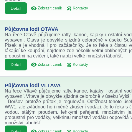
Detail
Zobrazit ceník
Kontakty
Půjčovna lodí OTAVA
Na řece Otavě půjčujeme rafty, kanoe, kajaky i ostatní vo
vybavení. Otava je obvykle sjízdná celoročně v úseku Suš
Písek a je vhodná i pro začátečníky. Je to řeka s čistou 
lákající ke koupání, najdeme zde několik velmi oblíbených j
propustmi na cvičení, také nabízí velké množství tábořišť.
Detail
Zobrazit ceník
Kontakty
Půjčovna lodí VLTAVA
Na řece Vltavě půjčujeme rafty, kanoe, kajaky i ostatní vo
vybavení. Vltava je obvykle sjízdná celoročně v úseku Vyšší
- Boršov, protože průtok je regulován. Obtížnost tohoto úse
WW1, ale zvládnou ho i méně zkušení vodáci. Je to řeka s č
vodou, stálým proudem, lehkými peřejemi, množstvím j
propustmi pro vodáky, velkému množství vodáků odpovídá 
množství tábořišť.
Detail
Zobrazit ceník
Kontakty