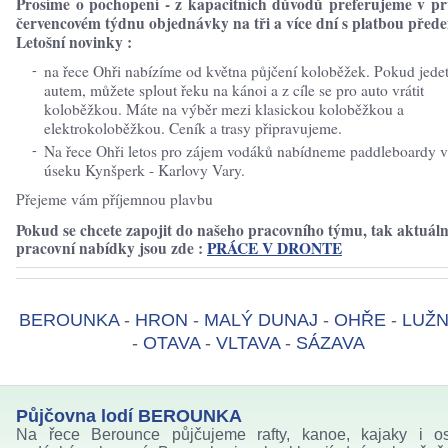
Prosíme o pochopení - z kapacitních důvodů preferujeme v p
červencovém týdnu objednávky na tři a více dní s platbou před
Letošní novinky :
na řece Ohři nabízíme od května půjčení koloběžek. Pokud jede
autem, můžete splout řeku na kánoi a z cíle se pro auto vrátit
koloběžkou. Máte na výběr mezi klasickou koloběžkou a
elektrokoloběžkou. Ceník a trasy připravujeme.
Na řece Ohři letos pro zájem vodáků nabídneme paddleboardy v
úseku Kynšperk - Karlovy Vary.
Přejeme vám příjemnou plavbu
Pokud se chcete zapojit do našeho pracovního týmu, tak aktuáln
pracovní nabídky jsou zde :
PRÁCE V DRONTE
BEROUNKA
-
HRON
-
MALÝ DUNAJ
-
OHŘE
-
LUŽN
-
OTAVA
-
VLTAVA
-
SÁZAVA
Půjčovna lodí BEROUNKA
Na řece Berounce půjčujeme rafty, kanoe, kajaky i os