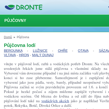
PŮJČOVNY
Domů
Půjčovna
Půjčovna lodí
BEROUNKA
-
LUŽNICE
-
OHŘE
-
OTAVA
-
SÁZA
VLTAVA
-
HRON
-
MALÝ DUNAJ
vítejte v půjčovně lodí, raftů a vodáckých potřeb Dronte. Na všec
uvedených řekách jsme stálá půjčovna s vlastními sklady na 
Vybavení vám dovezeme případně i na jiná místa začátku vaší plavb
konci si ho zase přebereme. Samozřejmostí je i zapůjčení da
vybavení jako jsou pádla, vesty, barely, případně neoprénové vyba
Půjčovna začíná se svým pravidelným provozem od 1.6. a končí 
Pokud je hezké počasí a zájem můžeme zapůjčit vybavení i
vodáckou sezónu. Od března do května a od září do října nab
půjčování lodí také na
vodáckých akcích
jako je například Vavři
potok, Rokytka, Botič, Divoká Orlice a další.