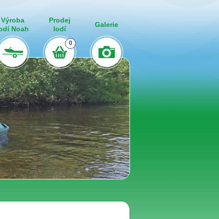
Výroba
Prodej
Galerie
lodí Noah
lodí
0