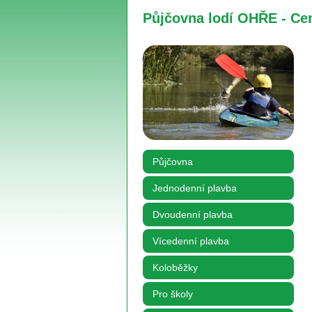
Půjčovna lodí OHŘE - Ce
Půjčovna
Jednodenní plavba
Dvoudenní plavba
Vícedenní plavba
Koloběžky
Pro školy