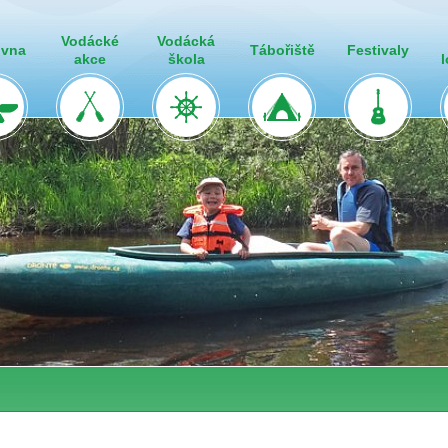
Vodácké
Vodácká
ovna
Tábořiště
Festivaly
akce
škola