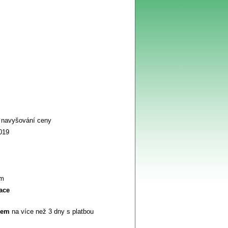
í navyšování ceny
2019
ím
ace
dem
na více než 3 dny s platbou