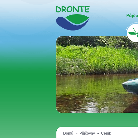
Půjč
Domů
Půjčovny
Ceník