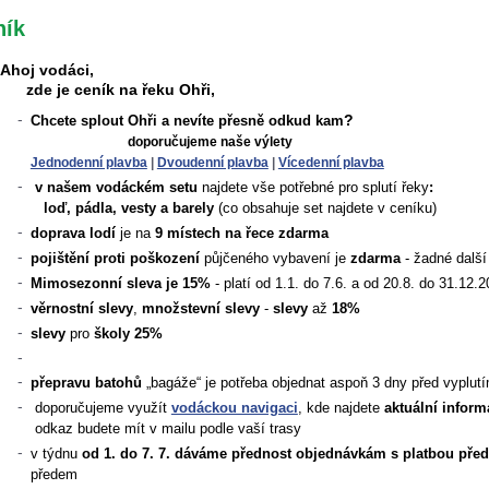
ník
Ahoj vodáci,
zde je ceník na řeku Ohři,
?
Chcete splout Ohři a nevíte přesně odkud kam
doporučujeme naše výlety
Jednodenní plavba
|
Dvoudenní plavba
|
Vícedenní plavba
v našem vodáckém setu
najdete vše potřebné pro splutí řeky
:
loď, pádla, vesty a barely
(co obsahuje set najdete v ceníku)
doprava lodí
je na
9 místech na řece zdarma
pojištění proti poškození
půjčeného vybavení
je
zdarma
- žadné dalš
Mimosezonní sleva je 15%
- platí od 1.1. do 7.6. a od 20.8. do 31.12.
věrnostní slevy
,
množstevní slevy
-
slevy
až
18%
slevy
pro
školy 25%
přepravu batohů
„bagáže“ je potřeba objednat aspoň 3 dny před vyplut
doporučujeme využít
vodáckou navigaci
,
kde najdete
aktuální inform
odkaz budete mít v mailu podle vaší trasy
v týdnu
od
1. do 7. 7.
dáváme přednost
objednávkám s
platbou pře
předem