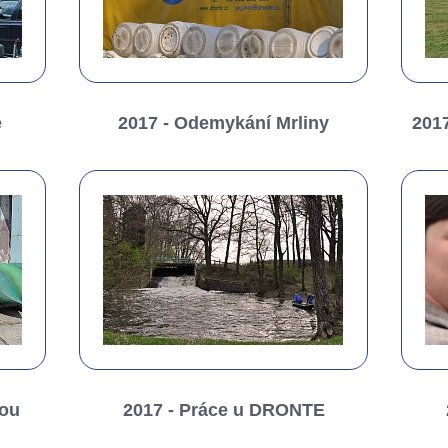
e
2017 - Odemykání Mrliny
2017
kou
2017 - Práce u DRONTE