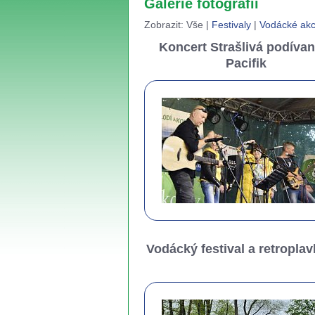
Galerie fotografií
Zobrazit:
Vše
|
Festivaly
|
Vodácké ak
Koncert Strašlivá podívan
Pacifik
Vodácký festival a retropla