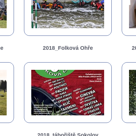
ce
2018_Folková Ohře
2
2018_tábořiště Sokolov