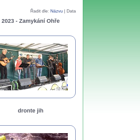
Řadit dle:
Názvu
|
Data
2023 - Zamykání Ohře
dronte jih