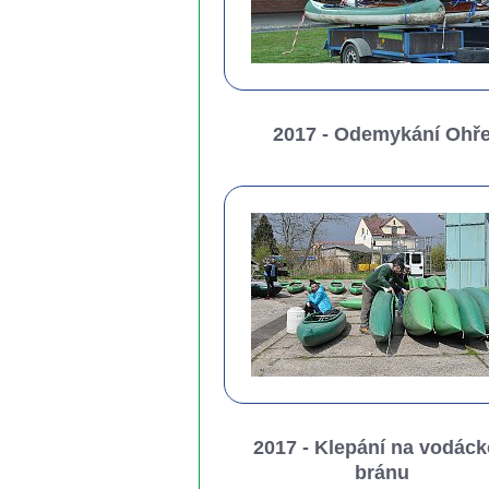
2017 - Odemykání Ohř
2017 - Klepání na vodác
bránu