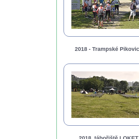
2018 - Trampské Pikovi
2018_tábořiště LOKET