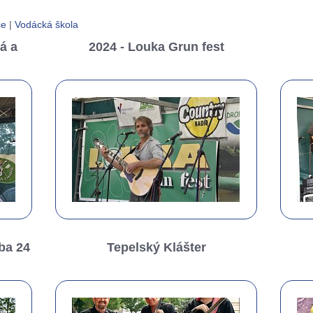
ce
|
Vodácká škola
á a
2024 - Louka Grun fest
vba 24
Tepelský Klášter