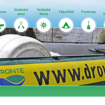
Vodácké
Vodácká
ovna
Tábořiště
Festivaly
akce
škola