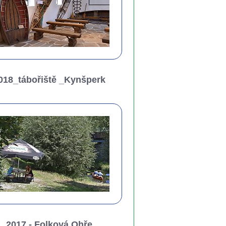
018_tábořiště _Kynšperk
2017 - Folková Ohře