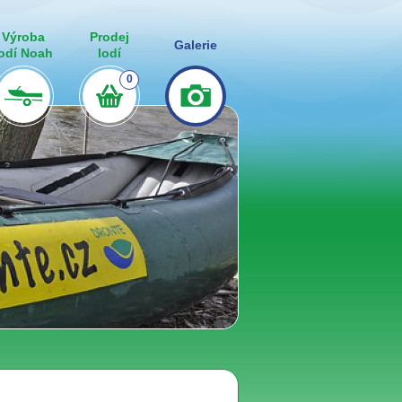
Výroba
Prodej
Galerie
lodí Noah
lodí
0