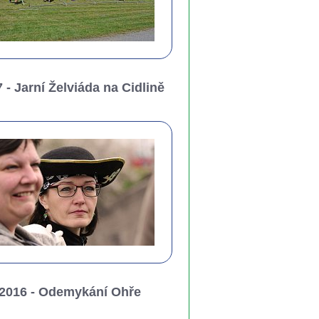
 - Jarní Želviáda na Cidlině
2016 - Odemykání Ohře