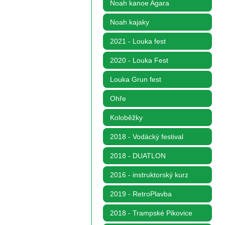
Noah kanoe Agara
Noah kajaky
2021 - Louka fest
2020 - Louka Fest
Louka Grun fest
Ohře
Koloběžky
2018 - Vodácký festival
2018 - DUATLON
2016 - instruktorský kurz
2019 - RetroPlavba
2018 - Trampské Pikovice