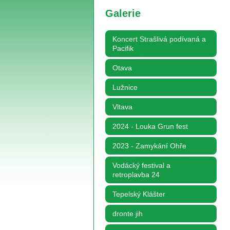
Galerie
Koncert Strašlivá podívaná a
Pacifik
Otava
Lužnice
Vltava
2024 - Louka Grun fest
2023 - Zamykání Ohře
Vodácký festival a
retroplavba 24
Tepelský Klášter
dronte jih