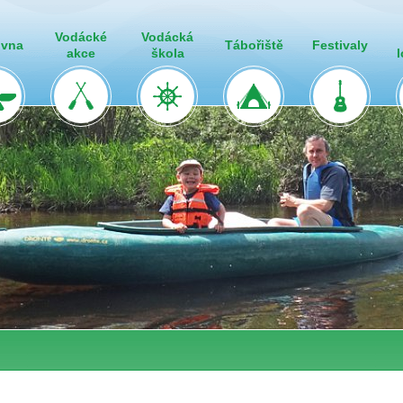
Vodácké
Vodácká
ovna
Tábořiště
Festivaly
akce
škola