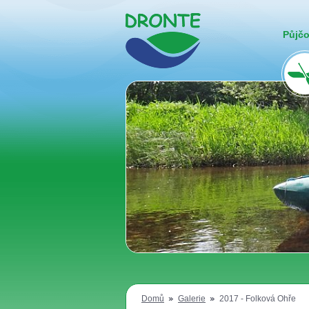
Půjč
Domů
Galerie
2017 - Folková Ohře