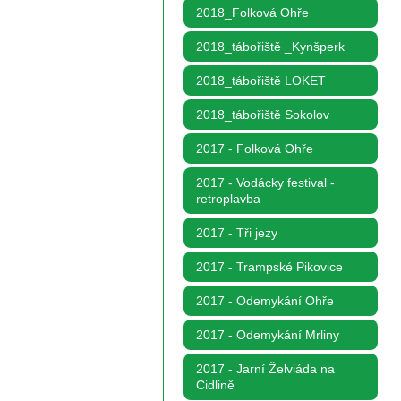
2018_Folková Ohře
2018_tábořiště _Kynšperk
2018_tábořiště LOKET
2018_tábořiště Sokolov
2017 - Folková Ohře
2017 - Vodácky festival -
retroplavba
2017 - Tři jezy
2017 - Trampské Pikovice
2017 - Odemykání Ohře
2017 - Odemykání Mrliny
2017 - Jarní Želviáda na
Cidlině