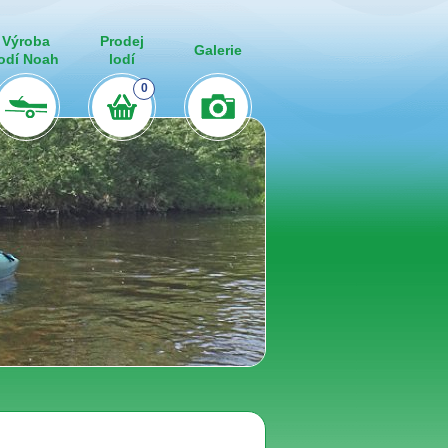
Výroba
Prodej
Galerie
lodí Noah
lodí
0