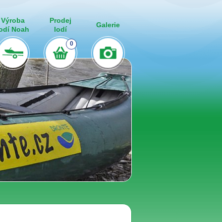
Výroba
Prodej
Galerie
lodí Noah
lodí
0