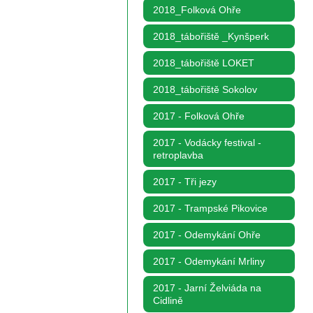
2018_Folková Ohře
2018_tábořiště _Kynšperk
2018_tábořiště LOKET
2018_tábořiště Sokolov
2017 - Folková Ohře
2017 - Vodácky festival -
retroplavba
2017 - Tři jezy
2017 - Trampské Pikovice
2017 - Odemykání Ohře
2017 - Odemykání Mrliny
2017 - Jarní Želviáda na
Cidlině