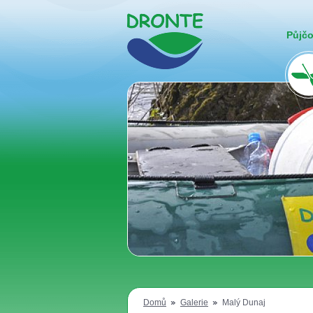
Půjč
Domů
Galerie
Malý Dunaj