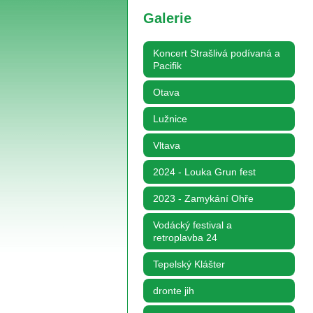
Galerie
Koncert Strašlivá podívaná a
Pacifik
Otava
Lužnice
Vltava
2024 - Louka Grun fest
2023 - Zamykání Ohře
Vodácký festival a
retroplavba 24
Tepelský Klášter
dronte jih