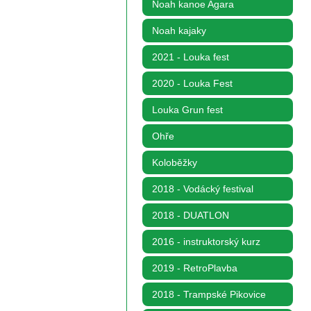
Noah kanoe Agara
Noah kajaky
2021 - Louka fest
2020 - Louka Fest
Louka Grun fest
Ohře
Koloběžky
2018 - Vodácký festival
2018 - DUATLON
2016 - instruktorský kurz
2019 - RetroPlavba
2018 - Trampské Pikovice