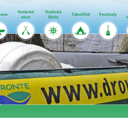
Vodácké
Vodácká
ovna
Tábořiště
Festivaly
akce
škola