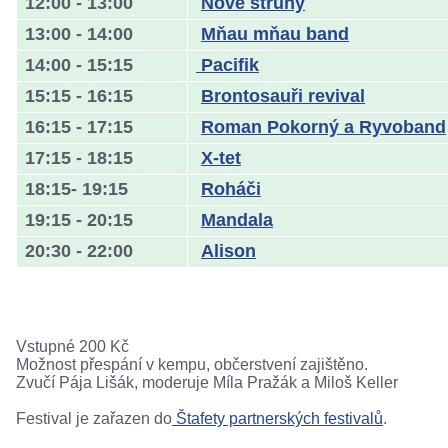
12:00 - 13:00
Nové struny
13:00 - 14:00
Mňau mňau band
14:00 - 15:15
Pacifik
15:15 - 16:15
Brontosauři revival
16:15 - 17:15
Roman Pokorný a Ryvoband
17:15 - 18:15
X-tet
18:15- 19:15
Roháči
19:15 - 20:15
Mandala
20:30 - 22:00
Alison
Vstupné 200 Kč
Možnost přespání v kempu, občerstvení zajištěno.
Zvučí Pája Lišák, moderuje Míla Pražák a Miloš Keller
Festival je zařazen do
Štafety partnerských festivalů
.