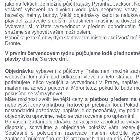
jako na řekách. Je možné půjčit kajaky Pyranha, Jackson, N
veškeré vybavení na divokou vodu jako neopreny, vesty, 
házečky, helmy, bundy. Větší objednávky kanoí a nafukov
plavidel zadávejte s delším předstihem, musíme je dovézt z
Vybavení si můžete vyzvednout v předem dohodnutém č
snažíme se vyhovět vašim možnostem.
Pobočka je také obvyklým startovacím místem akcí Vodácké 
Dronte.
V prvním červencovém týdnu půjčujeme lodě přednostn
plavby dlouhé 3 a více dní.
Objednávku
vybavení z půjčovny Praha není možné zada
webovém formuláři pod odkazem vlevo na této stránce. 
potřebujete něco vypůjčit a vyzvednout v Praze, napišt
mailem na adresu pujcovna @dronte.cz, pokud to bude m
pokusíme se vám vyhovět.
Máte možnost zvolit levnější ceny
s platbou předem na 
nebo vyšší ceny
s platbou hotově
při přebírání lodí. Pokud
nestandardní požadavky, napište je do poznámky, my podle
objednávku upravíme, nebo se vám ozveme pro upřesnění.
Po vašem zadání objednávku zpracujeme a pokud je vybav
dispozici, schválíme a objednané položky vám rezervu
Současně s potvrzením rezervace mailem obdržíte výz
zaplacení půjčovného do 12 pracovních dnů na náš účet. 