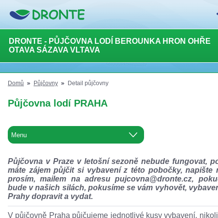
DRONTE - PŮJČOVNA LODÍ BEROUNKA HRON OHŘE
OTAVA SÁZAVA VLTAVA
Domů
Půjčovny
Detail půjčovny
Půjčovna lodí PRAHA
Půjčovna v Praze v letošní sezoně nebude fungovat, p
máte zájem půjčit si vybavení z této pobočky, napište
prosím, mailem na adresu pujcovna@dronte.cz, poku
bude v našich silách, pokusíme se vám vyhovět, vybave
Prahy dopravit a vydat.
V půjčovně Praha půjčujeme jednotlivé kusy vybavení, nikoli