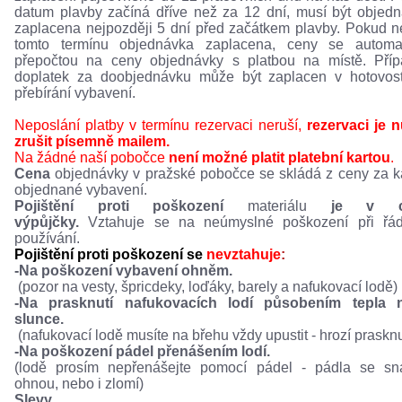
datum plavby začíná dříve než za 12 dní, musí být objed
zaplacena nejpozději 5 dní před začátkem plavby. Pokud n
tomto termínu objednávka zaplacena, ceny se automat
přepočtou na ceny objednávky s platbou na místě. Pří
doplatek za doobjednávku může být zaplacen v hotovost
přebírání vybavení.
Neposlání platby v termínu rezervaci neruší,
rezervaci je 
zrušit písemně mailem.
Na žádné naší pobočce
není možné platit platební kartou
.
Cena
objednávky v pražské pobočce se skládá z ceny za 
objednané vybavení.
Pojištění proti poškození
materiálu
je v c
výpůjčky.
Vztahuje se na neúmyslné poškození při řá
používání.
Pojištění proti poškození se
nevztahuje
:
-Na poškození vybavení ohněm.
(pozor na vesty, špricdeky, loďáky, barely a nafukovací lodě)
-Na prasknutí nafukovacích lodí působením tepla 
slunce.
(nafukovací lodě musíte na břehu vždy upustit - hrozí prasknu
-Na poškození pádel přenášením lodí.
(lodě prosím nepřenášejte pomocí pádel - pádla se sn
ohnou, nebo i zlomí)
Slevy