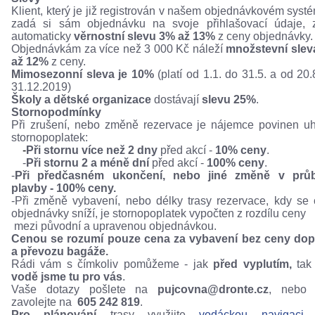
Klient, který je již registrován v našem objednávkovém syst
zadá si sám objednávku na svoje přihlašovací údaje, 
automaticky
věrnostní slevu 3% až 13%
z ceny objednávky.
Objednávkám za více než 3 000 Kč náleží
množstevní slev
až 12%
z ceny.
Mimosezonní sleva je 10%
(platí od 1.1. do 31.5. a od 20.
31.12.2019)
Školy a
dětské organizace
dostávají
slevu 25%
.
Stornopodmínky
Při zrušení, nebo změně rezervace je nájemce povinen uh
stornopoplatek:
-
Při stornu
více než 2 dny
před akcí -
10% ceny
.
-
Při stornu 2 a méně dní
před akcí -
100% ceny
.
-
Při předčasném ukončení, nebo jiné změně v prů
plavby - 100% ceny.
-Při změně vybavení, nebo délky trasy rezervace, kdy se
objednávky sníží, je stornopoplatek vypočten z rozdílu cen
mezi původní a upravenou objednávkou.
Cenou se rozumí pouze cena za vybavení bez ceny dop
a převozu bagáže.
Rádi vám s čímkoliv pomůžeme - jak
před vyplutím
,
ta
vodě
jsme tu pro vás
.
Vaše dotazy pošlete na
pujcovna@dronte.cz
, nebo
zavolejte na
605 242 819
.
Pro plánování
trasy využijte
vodáckou navigaci
,