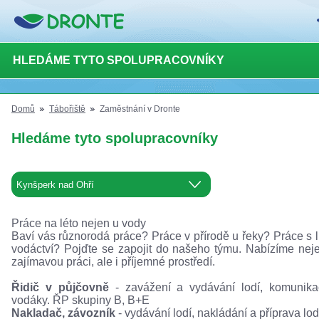
HLEDÁME TYTO SPOLUPRACOVNÍKY
Domů
Tábořiště
Zaměstnání v Dronte
Hledáme tyto spolupracovníky
Práce na léto nejen u vody
Baví vás různorodá práce? Práce v přírodě u řeky? Práce s l
vodáctví? Pojďte se zapojit do našeho týmu. Nabízíme ne
zajímavou práci, ale i příjemné prostředí.
Řidič v půjčovně
- zavážení a vydávání lodí, komunik
vodáky. ŘP skupiny B, B+E
Nakladač, závozník
- vydávání lodí, nakládání a příprava lod