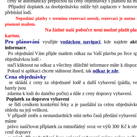
ceny se automaticky přepočtou na ceny objednávky s platbou na mí
Případný doplatek za doobjednávku může být zaplacen v hotovost
přebírání lodí.
Neposlání platby v termínu rezervaci neruší, rezervaci je nutno z
písemně mailem.
Na žádné naší pobočce není možné platit plat
kartou.
Pro plánování
využijte
vodáckou navigaci
,
kde najdete
akt
informace
.
Po objednání Vám přijde mailem odkaz na Vaší plavbu po řece sp
objednávkou lodí -
stačí kliknout na odkaz a všechny důležité informace máte k dispozi
Pokud si aplikaci chcete stáhnout ihned, tak
odkaz je zde
.
Cena objednávky
se skládá z ceny za objednané lodě a další vybavení (pádla, ve
barely jsou
zdarma k lodi do daného počtu) a dále z ceny dopravy vybavení.
Poplatek za dopravu vybavení
se řídí ceníkem konkrétní řeky a je paušální za celou objednávk
ohledu na její velikost.
V případě změn a nestandardních míst nebo časů předání vybaven
máme
právo naúčtovat příplatek za mimořádný svoz ve výši 300 Kč k ob
ceně dopravy