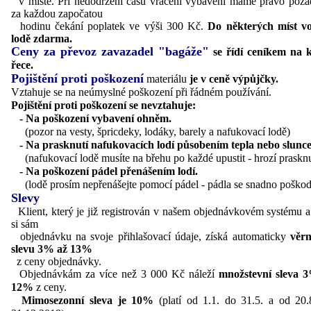
v místě. Při nedodržení času vrácení vybavení máme právo poža
za každou započatou
hodinu čekání poplatek ve výši 300 Kč.
Do některých míst v
lodě zdarma.
Ceny za převoz zavazadel "bagáže"
se řídí ceníkem na 
řece.
Pojištění proti poškození
materiálu
je v ceně výpůjčky.
Vztahuje se na neúmyslné poškození při řádném používání.
Pojištění proti poškození se nevztahuje:
- Na poškození vybavení ohněm.
(pozor na vesty, špricdeky, lodáky, barely a nafukovací lodě)
- Na prasknutí nafukovacích lodí působením tepla nebo slunce
(nafukovací lodě musíte na břehu po každé upustit - hrozí prasknu
- Na poškození pádel přenášením lodí.
(lodě prosím nepřenášejte pomocí pádel - pádla se snadno poškod
Slevy
Klient, který je již registrován v našem objednávkovém systému a
si sám
objednávku na svoje přihlašovací údaje, získá automaticky
věrn
slevu 3% až 13%
z ceny objednávky.
Objednávkám za více než 3 000 Kč náleží
množstevní sleva 
12%
z ceny.
Mimosezonní sleva je 10%
(platí od 1.1. do 31.5. a od 20.