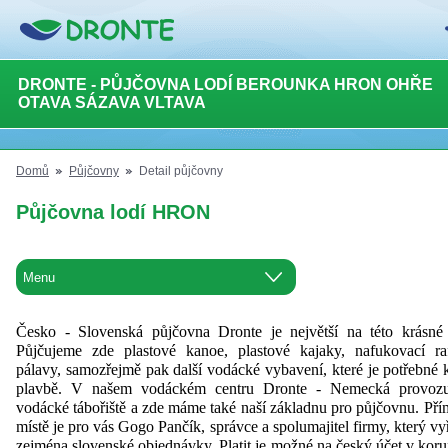
DRONTE - PŮJČOVNA LODÍ BEROUNKA HRON OHŘE
OTAVA SÁZAVA VLTAVA
Domů
Půjčovny
Detail půjčovny
Půjčovna lodí HRON
Česko - Slovenská půjčovna Dronte je největší na této krásné 
Půjčujeme zde plastové kanoe, plastové kajaky, nafukovací ra
pálavy, samozřejmě pak další vodácké vybavení, které je potřebné 
plavbě. V našem vodáckém centru Dronte - Nemecká provoz
vodácké tábořiště a zde máme také naší základnu pro půjčovnu. Pří
místě je pro vás Gogo Pančík, správce a spolumajitel firmy, který vy
zejména slovenské objednávky. Platit je možné na český účet v kor