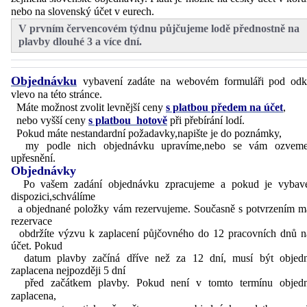
nebo na slovenský účet v eurech.
V prvním červencovém týdnu půjčujeme lodě přednostně na
plavby dlouhé 3 a více dní.
Objednávku
vybavení zadáte na webovém formuláři pod od
vlevo na této stránce.
Máte možnost zvolit levnější ceny
s platbou předem na účet
,
nebo vyšší ceny
s platbou hotově
při přebírání lodí.
Pokud máte nestandardní požadavky,napište je do poznámky,
my podle nich objednávku upravíme,nebo se vám ozveme
upřesnění.
Objednávky
Po vašem zadání objednávku zpracujeme a pokud je vybav
dispozici,schválíme
a objednané položky vám rezervujeme. Současně s potvrzením m
rezervace
obdržíte výzvu k zaplacení půjčovného do 12 pracovních dnů n
účet. Pokud
datum plavby začíná dříve než za 12 dní, musí být objed
zaplacena nejpozději 5 dní
před začátkem plavby. Pokud není v tomto termínu objed
zaplacena,