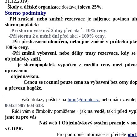
31.12.2019)
Školy a
dětské organizace
dostávají
slevu 25%
.
Storno podmínky
Při zrušení, nebo změně rezervace je nájemce povinen uh
storno poplatek:
-
Při stornu
více než 2 dny
před akcí -
10% ceny
.
-
Při stornu 2 a méně dní
před akcí -
100% ceny
.
-
Při předčasném ukončení, nebo jiné změně v průběhu pla
100% ceny.
-Při změně vybavení, nebo délky trasy rezervace, kdy se
objednávky sníží,
je stornopoplatek vypočten z rozdílu ceny mezi původ
upravenou
objednávkou.
Cenou se rozumí pouze cena za vybavení bez ceny dop
a převozu bagáže.
______________________________________________________
Vaše dotazy pošlete na
hron@dronte.cz
, nebo nám zavolej
00421 907 604 638.
Rádi vám s čímkoliv pomůžeme - jak
na vodě,
tak
i před vyp
jsme tu pro vás
.
Náš web i Objednávkový systém pracuje v sou
s GDPR.
Pro podrobné informace si přečtěte
obc