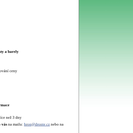
sty a barely
šování ceny
ormace
íce než 3 dny
o vás
na mailu:
hron@dronte.cz
nebo na