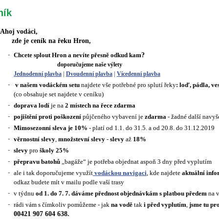
ník
Ahoj vodáci,
zde je ceník na řeku Hron,
Chcete splout Hron a nevíte přesně odkud kam
?
doporučujeme naše výlety
Jednodenní plavba
|
Dvoudenní plavba
|
Vícedenní plavba
v našem vodáckém setu
najdete vše potřebné pro splutí řeky
: loď, pádla, ve
(co obsahuje set najdete v ceníku)
doprava lodí
je na
2 místech na řece zdarma
pojištění proti poškození
půjčeného vybavení
je
zdarma
- žadné další navy
Mimosezonní sleva je 10%
- platí od 1.1. do 31.5. a od 20.8. do 31.12.2019
věrnostní slevy
,
množstevní slevy
-
slevy
až
18%
slevy
pro
školy 25%
přepravu batohů
„bagáže“ je potřeba objednat aspoň 3 dny před vyplutím
ale i tak doporučujeme využít
vodáckou navigaci
,
kde najdete
aktuální inf
odkaz budete mít v mailu podle vaší trasy
v týdnu
od
1. do 7. 7.
dáváme přednost
objednávkám s
platbou předem
na v
rádi vám s čímkoliv pomůžeme - jak
na vodě
tak
i před vyplutím
,
jsme tu pr
00421 907 604 638.