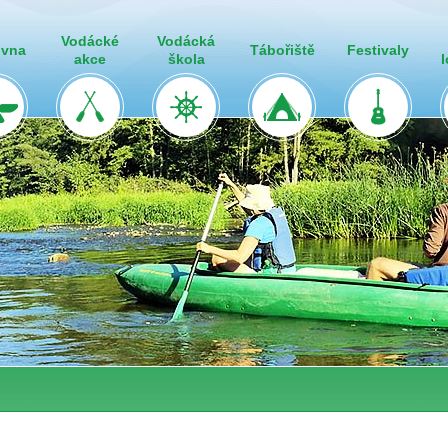
Vodácké
Vodácká
ovna
Tábořiště
Festivaly
akce
škola