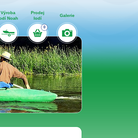
Výroba
Prodej
Galerie
lodí Noah
lodí
0