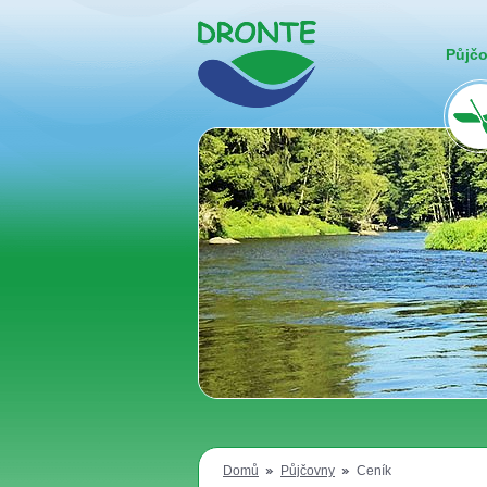
Půjč
Domů
Půjčovny
Ceník