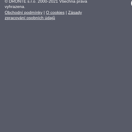
© DRONTE s.r.o. 2000-2021 Všechna práva
vyhrazena.
Obchodní podmínky
|
O cookies
|
Zásady
zpracování osobních údajů