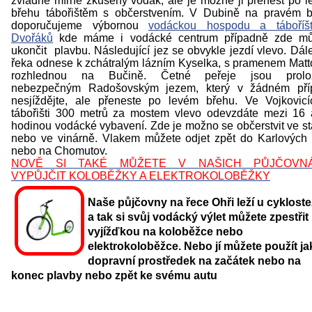
zvládne mírně zkušený vodák, ale je možné ji přenést po 
břehu tábořištěm s občerstvením. V Dubině na pravém 
doporučujeme výbornou
vodáckou hospodu a táboříš
Dvořáků
kde máme i vodácké centrum případně zde mů
ukončit plavbu
. Následující jez se obvykle jezdí vlevo. Dál
řeka odnese k zchátralým lázním Kyselka, s pramenem Matt
rozhlednou na Bučině. Četné peřeje jsou prolo
nebezpečným Radošovským jezem, který v žádném pří
nesjíždějte, ale přeneste po levém břehu. Ve Vojkovic
tábořišti 300 metrů za mostem vlevo odevzdáte mezi 16
hodinou vodácké vybavení. Zde je možno se občerstvit ve s
nebo ve vinárně. Vlakem můžete odjet zpět do Karlových
nebo na Chomutov.
NOVĚ SI TAKÉ MŮŽETE V NAŠICH PŮJČOVN
VYPŮJČIT KOLOBĚŽKY A ELEKTROKOLOBĚŽKY
Naše půjčovny na řece Ohři leží u cyklost
a tak si svůj vodácký výlet můžete zpestřit
vyjížďkou na koloběžce nebo
elektrokoloběžce. Nebo jí můžete použít ja
dopravní prostředek na začátek nebo na
konec plavby nebo zpět ke svému autu