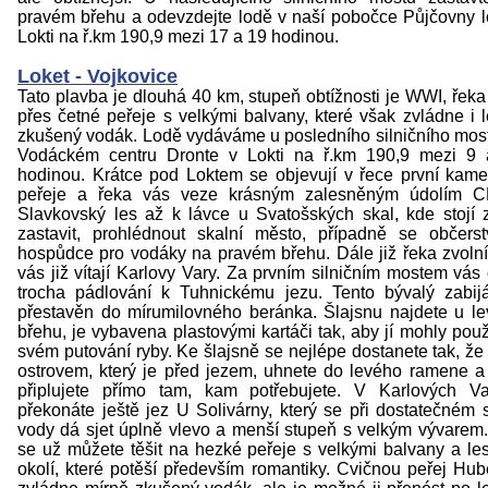
pravém břehu a odevzdejte lodě v naší pobočce Půjčovny l
Lokti na ř.km 190,9 mezi 17 a 19 hodinou.
Loket - Vojkovice
Tato plavba je dlouhá 40 km, stupeň obtížnosti je WWI, řeka
přes četné peřeje s velkými balvany, které však zvládne i 
zkušený vodák. Lodě vydáváme u posledního silničního mos
Vodáckém centru Dronte v Lokti na ř.km 190,9 mezi 9 
hodinou. Krátce pod Loktem se objevují v řece první kam
peřeje a řeka vás veze krásným zalesněným údolím 
Slavkovský les až k lávce u Svatošských skal, kde stojí 
zastavit, prohlédnout skalní město, případně se občerst
hospůdce pro vodáky na pravém břehu. Dále již řeka zvolní
vás již vítají Karlovy Vary. Za prvním silničním mostem vás
trocha pádlování k Tuhnickému jezu. Tento bývalý zabij
přestavěn do mírumilovného beránka. Šlajsnu najdete u l
břehu, je vybavena plastovými kartáči tak, aby jí mohly použí
svém putování ryby. Ke šlajsně se nejlépe dostanete tak, že
ostrovem, který je před jezem, uhnete do levého ramene a
připlujete přímo tam, kam potřebujete. V Karlových V
překonáte ještě jez U Solivárny, který se při dostatečném 
vody dá sjet úplně vlevo a menší stupeň s velkým vývarem
se už můžete těšit na hezké peřeje s velkými balvany a le
okolí, které potěší především romantiky. Cvičnou peřej Hub