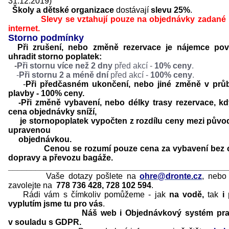
31.12.2019)
Školy a
dětské organizace
dostávají
slevu 25%
.
Slevy se vztahují pouze na objednávky zadané 
internet.
Storno podmínky
Při zrušení, nebo změně rezervace je nájemce pov
uhradit storno poplatek:
-
Při stornu
více než 2 dny
před akcí -
10% ceny
.
-
Při stornu 2 a méně dní
před akcí -
100% ceny
.
-
Při předčasném ukončení, nebo jiné změně v prů
plavby - 100% ceny.
-Při změně vybavení, nebo délky trasy rezervace, k
cena objednávky sníží,
je stornopoplatek vypočten z rozdílu ceny mezi původ
upravenou
objednávkou.
Cenou se rozumí pouze cena za vybavení bez 
dopravy a převozu bagáže.
________________________________________________
Vaše dotazy pošlete na
ohre
@dronte.cz
, nebo
zavolejte na
778 736 428, 728 102 594
.
Rádi vám s čímkoliv pomůžeme - jak
na vodě,
tak
i
vyplutím jsme tu pro vás
.
Náš web i Objednávkový systém prac
v souladu s GDPR.