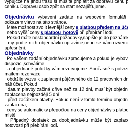
výpůjčce na jinou trasu si musíte připlatit za dopravu cenu 
ceníku. Dopravu osob zpět na start nezajišťujeme.
Objednávku
vybavení zadáte na webovém formuláři
odkazem vlevo na této stránce.
Máte možnost zvolit levnější ceny
s platbou předem na úč
nebo vyšší ceny
s platbou hotově
při přebírání lodí.
Pokud máte nestandardní požadavky,napište je do poznámk
my podle nich objednávku upravíme,nebo se vám ozveme
upřesnění.
Objednávky
Po vašem zadání objednávku zpracujeme a pokud je vybav
dispozici,schválíme
a objednané položky vám rezervujeme. Současně s potvr
mailem rezervace
obdržíte výzvu k zaplacení půjčovného do 12 pracovních d
náš účet. Pokud
datum plavby začíná dříve než za 12 dní, musí být objed
zaplacena nejpozději 5 dní
před začátkem plavby. Pokud není v tomto termínu objed
zaplacena,
ceny se automaticky přepočtou na ceny objednávky s platb
místě.
Případný doplatek za doobjednávku může být zaplac
hotovosti při přebírání lodí.