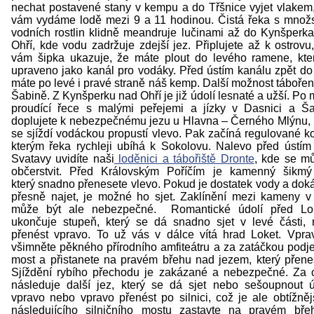
nechat postavené stany v kempu a do Třšnice vyjet vlakem
vám vydáme lodě mezi 9 a 11 hodinou. Čistá řeka s množ
vodních rostlin klidně meandruje lučinami až do Kynšperk
Ohří, kde vodu zadržuje zdejší jez. Připlujete až k ostrovu
vám šipka ukazuje, že máte plout do levého ramene, kte
upraveno jako kanál pro vodáky. Před ústím kanálu zpět do
máte po levé i pravé straně náš kemp. Další možnost táboření
Šabině. Z Kynšperku nad Ohří je již údolí lesnaté a užší. Po 
proudící řece s malými peřejemi a jízky v Dasnici a Š
doplujete k nebezpečnému jezu u Hlavna – Černého Mlýnu, 
se sjíždí vodáckou propustí vlevo. Pak začíná regulované ko
kterým řeka rychleji ubíhá k Sokolovu. Nalevo před ústím
Svatavy uvidíte naši
loděnici a tábořiště Dronte
, kde se m
občerstvit. Před Královským Poříčím je kamenný šikmý
který snadno přenesete vlevo. Pokud je dostatek vody a dok
přesně najet, je možné ho sjet. Zaklínění mezi kameny v
může být ale nebezpečné. Romantické údolí před Lo
ukončuje stupeň, který se dá snadno sjet v levé části,
přenést vpravo. To už vás v dálce vítá hrad Loket. Vpra
všimněte pěkného přírodního amfiteátru a za zatáčkou podj
most a přistanete na pravém břehu nad jezem, který přene
Sjíždění rybího přechodu je zakázané a nebezpečné. Za c
následuje další jez, který se dá sjet nebo sešoupnout 
vpravo nebo vpravo přenést po silnici, což je ale obtížněj
následujícího silničního mostu zastavte na pravém bř