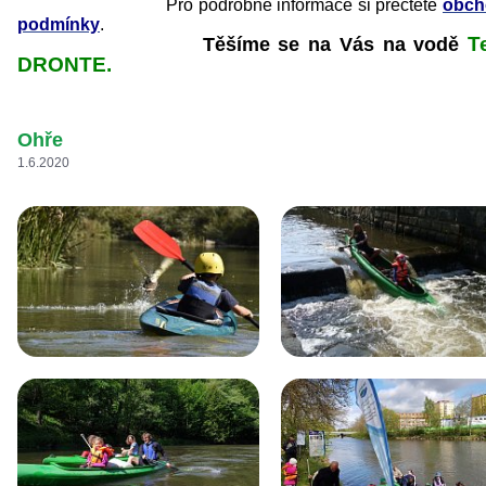
Pro podrobné informace si přečtěte
obch
podmínky
.
T
Těšíme se na Vás na vodě
DRONTE.
Ohře
1.6.2020