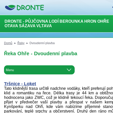
DRONTE - PŮJČOVNA LODÍ BEROUNKA HRON OHŘE
OTAVA SÁZAVA VLTAVA
Domů
Řeky
Dvoudenní plavba
Řeka Ohře - Dvoudenní plavba
Tršnice - Loket
Tato klidnější trasa určitě nadchne vodáky, kteří preferují po
klid a romantiku na řece. Délka trasy je 44 km a obtížno
hodnocena jako ZWC, což je klidně tekoucí řeka. Doporuč
přijet v předvečer vaší plavby a přespat v našem kem
Kynšperku nad Ohří, kde vám nabízíme příjemné stanov
parkování, teplé srpchy a občerstvení. Druhý den ráno m