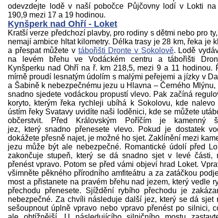
odevzdejte lodě v naší pobočce Půjčovny lodí v Lokti na
190,9 mezi 17 a 19 hodinou.
Kynšperk nad Ohří - Loket
Kratší verze předchozí plavby, pro rodiny s dětmi nebo pro ty, 
nemají ambice hltat kilometry. Délka trasy je 28 km, řeka je k
a přespat můžete v
tábořišti Dronte v Sokolově
. Lodě vydá
na levém břehu ve Vodáckém centru a tábořišti Dron
Kynšperku nad Ohří na ř. km 218,5, mezi 9 a 11 hodinou.
mírně proudí lesnatým údolím s malými peřejemi a jízky v Da
a Šabině k nebezpečnému jezu u Hlavna – Černého Mlýnu, 
snadno sjedete vodáckou propustí vlevo. Pak začíná regul
koryto, kterým řeka rychleji ubíhá k Sokolovu, kde nalevo
ústím řeky Svatavy uvidíte naši loděnici, kde se můžete utábo
občerstvit. Před Královským Poříčím je kamenný š
jez, který snadno přenesete vlevo. Pokud je dostatek v
dokážete přesně najet, je možné ho sjet. Zaklínění mezi kam
jezu může být ale nebezpečné. Romantické údolí před L
zakončuje stupeň, který se dá snadno sjet v levé části,
přenést vpravo. Potom se před vámi objeví hrad Loket. Vpra
všimněte pěkného přírodního amfiteátru a za zatáčkou podj
most a přistanete na pravém břehu nad jezem, který vedle r
přechodu přenesete. Sjíždění rybího přechodu je zakáz
nebezpečné. Za chvíli následuje další jez, který se dá sjet
sešoupnout úplně vpravo nebo vpravo přenést po silnici, c
ale obtížnější. U následujícího silničního mostu zastav