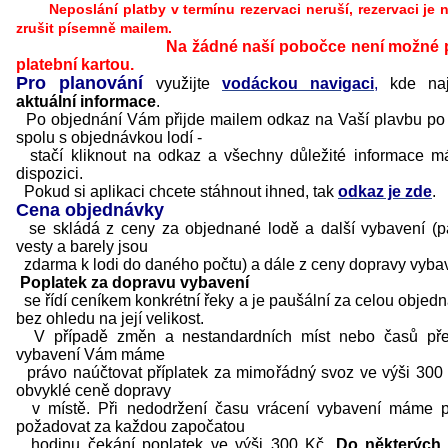
Neposlání platby v termínu rezervaci neruší, rezervaci je 
zrušit písemně mailem.
Na žádné naší pobočce není možné pla
platební kartou.
Pro planování
využijte
vodáckou navigaci
,
kde naj
aktuální informace
.
Po objednání Vám přijde mailem odkaz na Vaší plavbu po
spolu s objednávkou lodí -
stačí kliknout na odkaz a všechny důležité informace m
dispozici.
Pokud si aplikaci chcete stáhnout ihned, tak
odkaz je zde
.
Cena objednávky
se skládá z ceny za objednané lodě a další vybavení (p
vesty a barely jsou
zdarma k lodi do daného počtu) a dále z ceny dopravy vyba
Poplatek za dopravu vybavení
se řídí ceníkem konkrétní řeky a je paušální za celou objed
bez ohledu na její velikost.
V případě změn a nestandardních míst nebo časů pře
vybavení Vám máme
právo naúčtovat příplatek za mimořádný svoz ve výši 300
obvyklé ceně dopravy
v místě. Při nedodržení času vrácení vybavení máme p
požadovat za každou započatou
hodinu čekání poplatek ve výši 300 Kč.
Do některých 