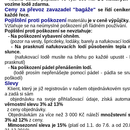
vozíme lodě zdarma.
Ceny za převoz zavazadel "bagáže"
se řídí ceníke
každé řece.
Pojištění proti poškození
materiálu
je v ceně výpůjčky.
Vztahuje se na neúmyslné poškození při řádném používání.
Pojištění proti poškození se nevztahuje:
- Na poškození vybavení ohněm.
(pozor na vesty, špricdeky, lodáky, barely a nafukovací lod
- Na prasknutí nafukovacích lodí působením tepla 
slunce.
(nafukovací lodě musíte na břehu po každé upustit - 
prasknutí)
- Na poškození pádel přenášením lodí.
(lodě prosím nepřenášejte pomocí pádel - pádla se sn
poškodí)
Slevy
Klient, který je již registrován v našem objednávkovém sy
a zadá si sám
objednávku na svoje přihlašovací údaje, získá automa
věrnostní slevu 3% až 13%
z ceny objednávky.
Objednávkám za více než 3 000 Kč náleží
množstevní s
3% až 12%
z ceny.
Mimosezonní sleva je 15%
(platí od 1.1. do 7.6. a od 20.