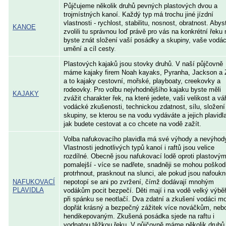
Půjčujeme několik druhů pevných plastových dvou a
trojmístných kanoí. Každý typ má trochu jiné jízdní
vlastnosti - rychlost, stabilitu, nosnost, obratnost. Abys
KANOE
zvolili tu správnou loď právě pro vás na konkrétní řeku 
byste znát složení vaší posádky a skupiny, vaše vodá
umění a cíl cesty
.
Plastových kajaků jsou stovky druhů. V naší půjčovně
máme kajaky firem Noah kayaks, Pyranha, Jackson a 
a to kajaky cestovní, mořské, playboaty, creekovky a
rodeovky. Pro volbu nejvhodnějšího kajaku byste měli
KAJAKY
zvážit charakter řek, na které jedete, vaši velikost a vá
vodácké zkušenosti, technickou zdatnost, sílu, složení
skupiny, se kterou se na vodu vydáváte a jejich plavidl
jak budete cestovat a co chcete na vodě zažít.
Volba nafukovacího plavidla má své výhody a nevýhod
Vlastnosti jednotlivých typů kanoí i raftů jsou velice
rozdílné. Obecně jsou nafukovací lodě oproti plastový
pomalejší - více se nadřete, snadněji se mohou poškodi
protrhnout, prasknout na slunci, ale pokud jsou nafoukn
NAFUKOVACÍ
nepotopí se ani po zvržení, čímž dodávají mnohým
PLAVIDLA
vodákům pocit bezpečí. Děti mají i na vodě velký výbě
při spánku se neotlačí. Dva zdatní a zkušení vodáci m
dopřát krásný a bezpečný zážitek více nováčkům, neb
hendikepovaným. Zkušená posádka sjede na raftu i
vodnatou těžkou řeku. V půjčovně máme několik druhů