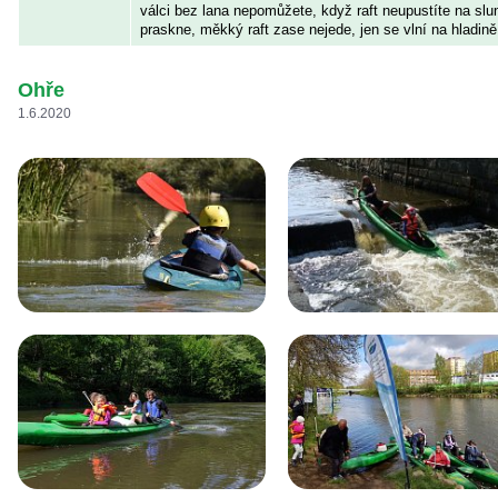
válci bez lana nepomůžete, když raft neupustíte na slun
praskne, měkký raft zase nejede, jen se vlní na hladině
Ohře
1.6.2020