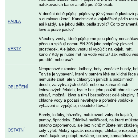
nafukovacích kanoí a raftů pro 2-12 osob.
V dnešní době půjčují půjčovny již výhradně plastová p
s duralovou žerdí. Kanoistické a kajakářské pádlo roze
PÁDLA
asi každý, ale jakou délku pádla zvolit? Co to znamená
levé a pravé pádlo?
Všechny vesty, které půjčujeme jsou plněny nenasáka
pěnou a splňují normu EN 393 jako podpůrný plovací
VESTY
prostředek. Ale jakou vestu si vypůjčit na kajak, raft,
kanoi? Kdy je nutné mít na vodě vestu? Jak velkou ves
pro dítě, nebo psa?
Neoprenové rukavice, kalhoty, boty, vodácké bundy, he
To vše je vybavení, které v parném létě na klidné řece 
nemusíte znát, ale v chladných jarních a podzimních
dnech, za vytrvalých dešťů, nebo na zahraničních
OBLEČENÍ
ledovcových řekách, byste bez jeho použití ohrozili své
zdraví, možná i život a tím i bezpečnost celé skupiny.
chladné vody a počasí neváhejte a pořádné vodácké
vybavení si vypůjčte, nebudete litovat!
Barely, loďáky, házečky, nafukovací vaky do kajaků,
pumpy, špricdeky. Zdánlivé maličkosti, na které můžet
snadno zapomenout, ale bez nichž můžete mít zkažen
OSTATNÍ
celý výlet. Mokrý spacák nezahřeje, chleba je rozpustn
vodě, kajak se potopí, rozláme, uplave, kamarádovi ve