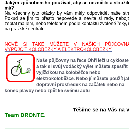
Jakým způsobem ho používat, aby se nezničilo a sloužil
má?
Na všechny tyto otázky by vám měly odpovědět naše str
Pokud se jim to přesto nepovede a nevíte si rady, neboj
zeptat mailem, nebo telefonem podle kontaktů zvolené řeky,
na pražské centrále.
NOVĚ SI TAKÉ MŮŽETE V NAŠICH PŮJČOVN
VYPŮJČIT KOLOBĚŽKY A ELEKTROKOLOBĚŽKY
Naše půjčovny na řece Ohři leží u cyklost
a tak si svůj vodácký výlet můžete zpestřit
vyjížďkou na koloběžce nebo
elektrokoloběžce. Nebo jí můžete použít ja
dopravní prostředek na začátek nebo na
konec plavby nebo zpět ke svému autu
Těšíme se na Vás na vo
Team DRONTE.