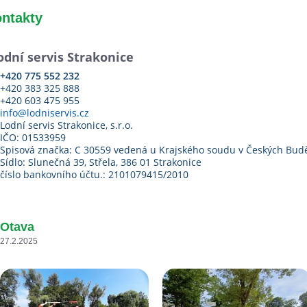
ontakty
odní servis Strakonice
+420 775 552 232
+420 383 325 888
+420 603 475 955
info@lodniservis.cz
Lodní servis Strakonice, s.r.o.
IČO: 01533959
Spisová značka: C 30559 vedená u Krajského soudu v Českých Budě
Sídlo: Slunečná 39, Střela, 386 01 Strakonice
číslo bankovního účtu.: 2101079415/2010
Otava
27.2.2025