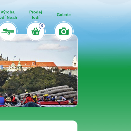
Výroba
Prodej
Galerie
lodí Noah
lodí
0