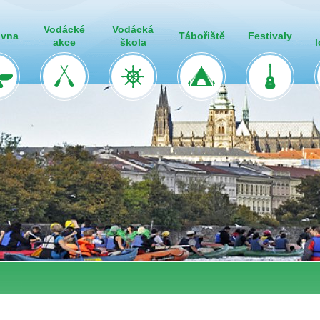
Vodácké
Vodácká
ovna
Tábořiště
Festivaly
akce
škola