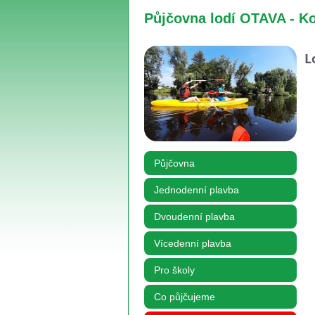
Půjčovna lodí OTAVA - K
L
Půjčovna
Jednodenní plavba
Dvoudenní plavba
Vícedenní plavba
Pro školy
Co půjčujeme