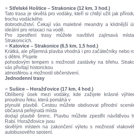
⭐️
Střelské Hoštice – Strakonice (12 km, 3 hod.)
Tato trasa je skvělá pro vodáky, kteří si chtějí užít jak přírodu
trochu vodáckého
dobrodružství. Čekají vás malebné meandry a klidnější ú
ideální pro relaxaci na vodě.
Pro zpestření trasy můžete navštívit zajímavá míst
Strakonicích.
⭐️
Katovice – Strakonice (6,5 km, 1,5 hod.)
Krátká, ale příjemná plavba vhodná i pro začátečníky nebo r
s dětmi. Plujete
pohodovým tempem s možností zastávky na břehu. Strak
vás přivítají historickou
atmosférou a možností občerstvení.
Jednodenní trasy
⭐️
Sušice – Horažďovice (17 km, 4 hod.)
Oblíbený úsek mezi vodáky, kde zažijete krásné výhle
proudnou řeku, která pomáhá v
plynulé plavbě. Cestou můžete obdivovat přírodní scené
občasná peřejnatá místa
dodají plavbě šmrnc. Plavbu můžete zpestřit návštěvou 
Rabí. Horažďovice jsou
skvělým místem na zakončení výletu s možností vlakov
autobusového spojení.