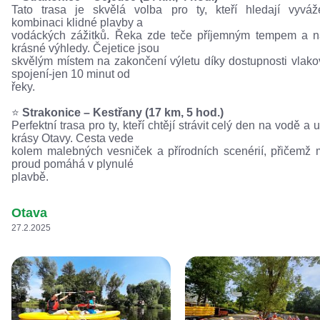
Tato trasa je skvělá volba pro ty, kteří hledají vyvá
kombinaci klidné plavby a
vodáckých zážitků. Řeka zde teče příjemným tempem a n
krásné výhledy. Čejetice jsou
skvělým místem na zakončení výletu díky dostupnosti vlak
spojení-jen 10 minut od
řeky.
⭐️
Strakonice – Kestřany (17 km, 5 hod.)
Perfektní trasa pro ty, kteří chtějí strávit celý den na vodě a u
krásy Otavy. Cesta vede
kolem malebných vesniček a přírodních scenérií, přičemž 
proud pomáhá v plynulé
plavbě.
Otava
27.2.2025