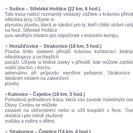
⭐️
Sušice – Střelské Hoštice (22 km, 6 hod.)
Tato trasa nabízí rozmanitý vodácký zážitek s krásnou příro
několika jezy. Užijete si
plynulou plavbu, která je ideální pro ty, kteří chtějí strávit ce
na řece. Střelské Hoštice
jsou skvělým místem pro odpočinek v krásném kempu.
⭐️
Horažďovice – Strakonice (18 km, 5 hod.)
Plavba tímto úsekem přináší krásnou kombinaci klidný
několikajezy a rychlejších
pasáží. Užijete si klidné úseky v přírodě, kde můžete zahlé
vodní ptactvo, i trochu
adrenalinu při průjezdu menšími peřejemi. Strakonice
ideálním místem na zakončení
plavby.
⭐️
Katovice – Čejetice (18 km, 5 hod.)
Pohodová jednodenní trasa, která vás zavede malebným ú
Otavy. Cestou se můžete
zastavit na občerstvení nebo si užít koupání v řece. Tra
vhodná i pro méně zkušené
vodáky a rodiny s dětmi.
⭐️
Strakonice – Čejetice (14 km, 4 hod.)