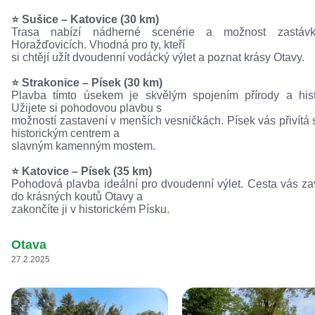
⭐️ Sušice – Katovice (30 km)
Trasa nabízí nádherné scenérie a možnost zastáv
Horažďovicích. Vhodná pro ty, kteří
si chtějí užít dvoudenní vodácký výlet a poznat krásy Otavy.
⭐️ Strakonice – Písek (30 km)
Plavba tímto úsekem je skvělým spojením přírody a hist
Užijete si pohodovou plavbu s
možností zastavení v menších vesničkách. Písek vás přivítá
historickým centrem a
slavným kamenným mostem.
⭐️ Katovice – Písek (35 km)
Pohodová plavba ideální pro dvoudenní výlet. Cesta vás z
do krásných koutů Otavy a
zakončíte ji v historickém Písku.
Otava
27.2.2025