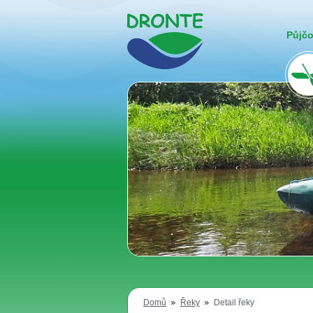
Půjč
Domů
Řeky
Detail řeky