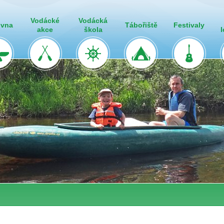
Vodácké
Vodácká
ovna
Tábořiště
Festivaly
akce
škola