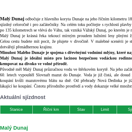
Malý Dunaj
odbočuje z hlavního koryta Dunaje na jeho říčním kilometru 186
sjízdný celoročně i pro začátečníky. Na celém toku počítejte s rychlostí plav
po 135 kilometrech se vlévá do Váhu, tak vzniká Vážský Dunaj, po kterém je
Malý Dunaj je krásná řeka tekoucí mírným proudem lužními lesy plnými živo
Celou cestu budete mít pocit, že plujete v divočině. V malebné scenérii je s
dotvářejí přenádhernou krajinu.
Minulost Malého Dunaje je spojena s dřevěnými vodními mlýny, které najd
Malý Dunaj je ideální místo pro lacinou bezpečnou vodáckou rodinn
kempovat na divoko ve volné přírodě.
Původně měl Malý Dunaj průzračnou vodu ve štěrkovém korytě. Na jeho začát
60. letech vypouštěl Slovnaft mazut do Dunaje. Voda je již čistá, ale dosu
koupání kvůli mazutovému blátu na dně. Od přehrady Nová Dedinka je již
lákající ke koupání. Čistotu přírodního prostředí a vody dokazuje velké množstv
Aktuální sjízdnost
Stanice
Říční km
Stav
Limit
Sj
Malý Dunaj