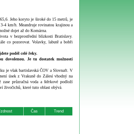
5,6. Jeho koryto je široké do 15 metrů, je
by 3-4 km/h. Meandruje rovinatou krajinou a
 možné dojet až do Komárna.
ta v bezprostřední blízkosti Bratislavy.
tále co pozorovat. Volavky, labutě a bobři
ete podél celé řeky.
ou dovolenou.
Je tu dostatek možností
ku je však bartislavská ČOV a Slovnaft. V
d není úsek z Vrakuně do Zálesí vhodný na
 zase průzračná voda a štěrkové podloží
í živočichů, které tuto oblast obývá.
ízdnost
Čas
Trend