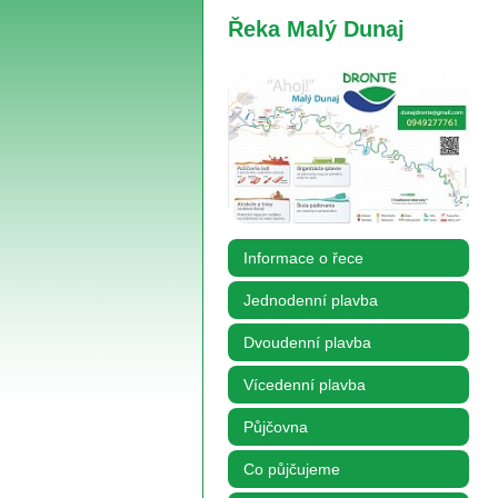
Řeka Malý Dunaj
Informace o řece
Jednodenní plavba
Dvoudenní plavba
Vícedenní plavba
Půjčovna
Co půjčujeme