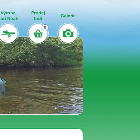
Výroba
Prodej
Galerie
lodí Noah
lodí
0