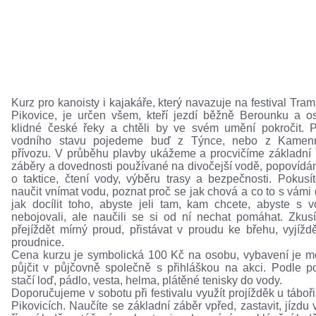
Kurz pro kanoisty i kajakáře, který navazuje na festival Tra
Pikovice, je určen všem, kteří jezdí běžně Berounku a os
klidné české řeky a chtěli by ve svém umění pokročit. 
vodního stavu pojedeme buď z Týnce, nebo z Kamen
přívozu. V průběhu plavby ukážeme a procvičíme základní ř
záběry a dovednosti používané na divočejší vodě, popovídá
o taktice, čtení vody, výběru trasy a bezpečnosti. Pokusí
naučit vnímat vodu, poznat proč se jak chová a co to s vámi 
jak docílit toho, abyste jeli tam, kam chcete, abyste s 
nebojovali, ale naučili se si od ní nechat pomáhat. Zkusí
přejíždět mírný proud, přistávat v proudu ke břehu, vyjížd
proudnice.
Cena kurzu je symbolická 100 Kč na osobu, vybavení je 
půjčit v půjčovně společně s přihláškou na akci. Podle p
stačí loď, pádlo, vesta, helma, plátěné tenisky do vody.
Doporučujeme v sobotu při festivalu využít projížděk u táboři
Pikovicích. Naučíte se základní záběr vpřed, zastavit, jízdu 