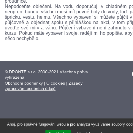
proudnice.
Nepodceňte oblečení. Na vodu doporučuji v chladném p
neopren, bundu, všichni musí mít pevné boty do vody, loď, p
špricku, vestu, helmu. Všechno vybavení si můžete půjčit v
půjčovně a objednat spolu s přihláškou na akci, v tom př
uveďte své míry a váhu. Půjčení vybavení není zahrnuto v
kurzu. Pokud máte vybavení svoje, raději mi ho popište, ab
něco nechybělo.
© DRONTE s.r.o. 2000-2021 Všechna práva
vyhrazena.
Obchodní podmínky
|
O cookies
|
Zásady
zpracování osobních údajů
Ahoj, pro správné fungování webu a pro analýzu využíváme soubory coo