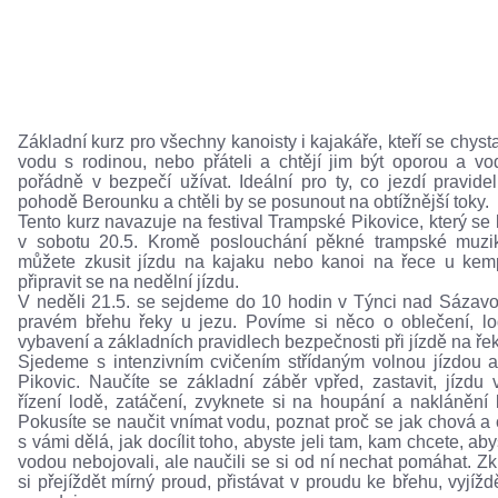
Základní kurz pro všechny kanoisty i kajakáře, kteří se chysta
vodu s rodinou, nebo přáteli a chtějí jim být oporou a vo
pořádně v bezpečí užívat. Ideální pro ty, co jezdí pravide
pohodě Berounku a chtěli by se posunout na obtížnější toky.
Tento kurz navazuje na festival Trampské Pikovice, který se
v sobotu 20.5. Kromě poslouchání pěkné trampské muzi
můžete zkusit jízdu na kajaku nebo kanoi na řece u ke
připravit se na nedělní jízdu.
V neděli 21.5. se sejdeme do 10 hodin v Týnci nad Sázav
pravém břehu řeky u jezu. Povíme si něco o oblečení, lo
vybavení a základních pravidlech bezpečnosti při jízdě na ře
Sjedeme s intenzivním cvičením střídaným volnou jízdou 
Pikovic. Naučíte se základní záběr vpřed, zastavit, jízdu 
řízení lodě, zatáčení, zvyknete si na houpání a naklánění 
Pokusíte se naučit vnímat vodu, poznat proč se jak chová a 
s vámi dělá, jak docílit toho, abyste jeli tam, kam chcete, aby
vodou nebojovali, ale naučili se si od ní nechat pomáhat. Zk
si přejíždět mírný proud, přistávat v proudu ke břehu, vyjížd