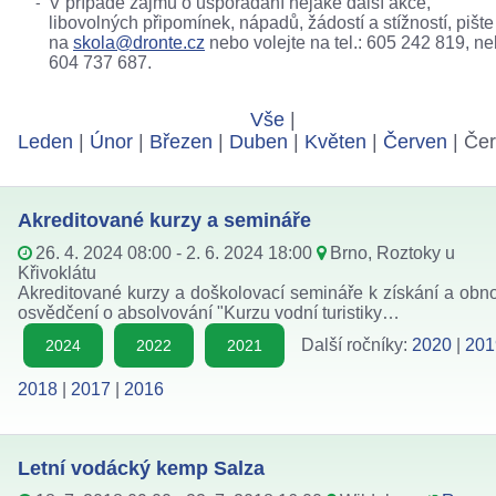
V případě zájmu o uspořádání nějaké další akce,
libovolných připomínek, nápadů, žádostí a stížností, pište
na
skola@dronte.cz
nebo volejte na tel.: 605 242 819, n
604 737 687.
Vše
|
Leden
|
Únor
|
Březen
|
Duben
|
Květen
|
Červen
| Če
Akreditované kurzy a semináře
26. 4. 2024 08:00 - 2. 6. 2024 18:00
Brno, Roztoky u
Křivoklátu
Akreditované kurzy a doškolovací semináře k získání a obn
osvědčení o absolvování "Kurzu vodní turistiky…
Další ročníky:
2020
|
201
2024
2022
2021
2018
|
2017
|
2016
Letní vodácký kemp Salza