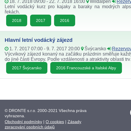
18. 7. 2018 09:00 - 22. 7. 2018 16:00
Wildalpen
Rezerv
Letní vodácký kurz pro kajaky a baraky na modrých alp
řekách.
2018
2017
2016
Hlavní letní vodácký zájezd
1. 7. 2017 07:00 - 9. 7. 2017 20:00
Švýcarsko
Rezervov
Výcvikový zájezd konaný na začátku prázdnin směřuje každ
do jiné části Evropy. Podle vzdálenosti a atraktivity oblasti tr
2017 Švýcarsko
2016 Francouzské a Italské Alpy
© DRONTE s.r.o. 2000-2021 Všechna práva
vyhrazena.
Obchodní podmínky
|
O cookies
|
Zásady
zpracování osobních údajů