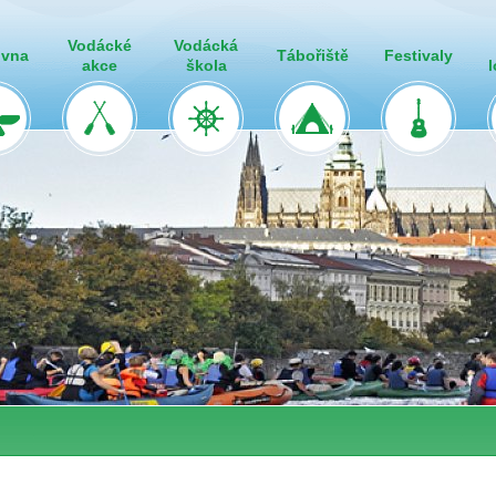
Vodácké
Vodácká
ovna
Tábořiště
Festivaly
akce
škola