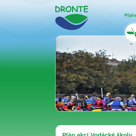
Půjč
Plán akcí Vodácké školy