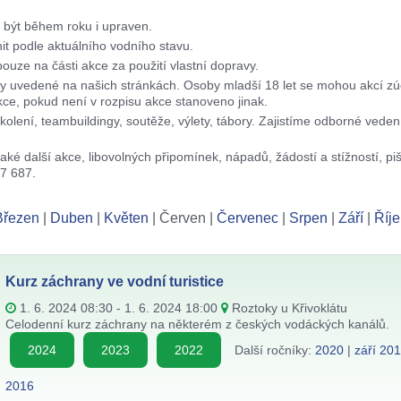
 být během roku i upraven.
t podle aktuálního vodního stavu.
ouze na části akce za použití vlastní dopravy.
ky uvedené na našich stránkách. Osoby mladší 18 let se mohou akcí zú
e, pokud není v rozpisu akce stanoveno jinak.
lení, teambuildingy, soutěže, výlety, tábory. Zajistíme odborné veden
ké další akce, libovolných připomínek, nápadů, žádostí a stížností, pi
37 687.
Březen
|
Duben
|
Květen
| Červen |
Červenec
|
Srpen
|
Září
|
Říje
Kurz záchrany ve vodní turistice
1. 6. 2024 08:30 - 1. 6. 2024 18:00
Roztoky u Křivoklátu
Celodenní kurz záchrany na některém z českých vodáckých kanálů.
2024
2023
2022
Další ročníky:
2020
|
září 20
2016