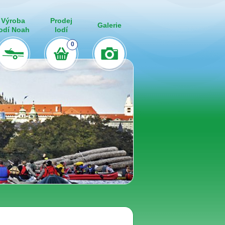
Výroba
Prodej
Galerie
lodí Noah
lodí
0