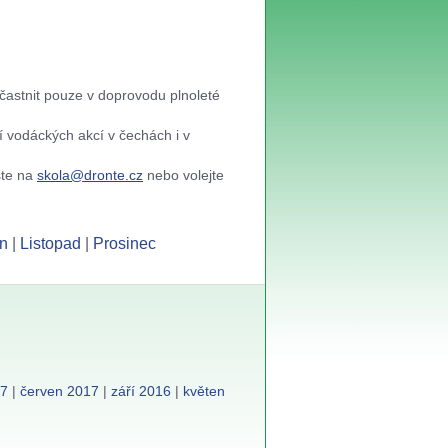
častnit pouze v doprovodu plnoleté
í vodáckých akcí v čechách i v
šte na
skola@dronte.cz
nebo volejte
n
|
Listopad
|
Prosinec
17
|
červen 2017
|
září 2016
|
květen