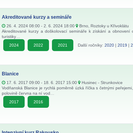
Akreditované kurzy a semináře
26. 4. 2024 08:00 - 2. 6. 2024 18:00
Brno, Roztoky u Křivoklátu
Akreditované kurzy a doškolovací semináře k získání a obnovení 
turistiky…
2024
2022
2021
Další ročníky:
2020
|
2019
|
Blanice
17. 6. 2017 09:00 - 18. 6. 2017 15:00
Husinec - Strunkovice
Vodňanská Blanice je rychlá poměrně úzká říčka s četnými peřejemi, 
polovině června na ní vod…
2017
2016
Intenzivní kurz Rakousko