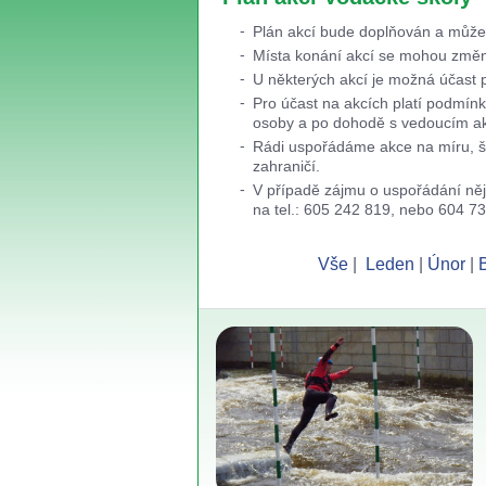
Plán akcí bude doplňován a může
Místa konání akcí se mohou změni
U některých akcí je možná účast p
Pro účast na akcích platí podmín
osoby a po dohodě s vedoucím akc
Rádi uspořádáme akce na míru, ško
zahraničí.
V případě zájmu o uspořádání něja
na tel.: 605 242 819, nebo 604 7
Vše
|
Leden
|
Únor
|