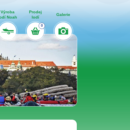
Výroba
Prodej
Galerie
lodí Noah
lodí
0