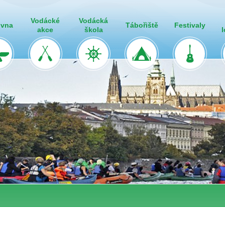
Vodácké
Vodácká
ovna
Tábořiště
Festivaly
akce
škola