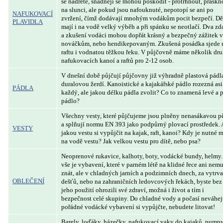
se nadřete, snadněji se mohou poškodit - protrhnout, praskn
na slunci, ale pokud jsou nafouknuté, nepotopí se ani po
NAFUKOVACÍ
zvržení, čímž dodávají mnohým vodákům pocit bezpečí. Dě
PLAVIDLA
mají i na vodě velký výběh a při spánku se neotlačí. Dva zd
a zkušení vodáci mohou dopřát krásný a bezpečný zážitek v
nováčkům, nebo hendikepovaným. Zkušená posádka sjede 
raftu i vodnatou těžkou řeku. V půjčovně máme několik dr
nafukovacích kanoí a raftů pro 2-12 osob.
V dnešní době půjčují půjčovny již výhradně plastová pádla
duralovou žerdí. Kanoistické a kajakářské pádlo rozezná asi
PÁDLA
každý, ale jakou délku pádla zvolit? Co to znamená levé a 
pádlo?
Všechny vesty, které půjčujeme jsou plněny nenasákavou 
a splňují normu EN 393 jako podpůrný plovací prostředek. 
VESTY
jakou vestu si vypůjčit na kajak, raft, kanoi? Kdy je nutné m
na vodě vestu? Jak velkou vestu pro dítě, nebo psa?
Neoprenové rukavice, kalhoty, boty, vodácké bundy, helmy.
vše je vybavení, které v parném létě na klidné řece ani nemu
znát, ale v chladných jarních a podzimních dnech, za vytrv
OBLEČENÍ
dešťů, nebo na zahraničních ledovcových řekách, byste bez
jeho použití ohrozili své zdraví, možná i život a tím i
bezpečnost celé skupiny. Do chladné vody a počasí neváhej
pořádné vodácké vybavení si vypůjčte, nebudete litovat!
Barely, loďáky, házečky, nafukovací vaky do kajaků, pumpy