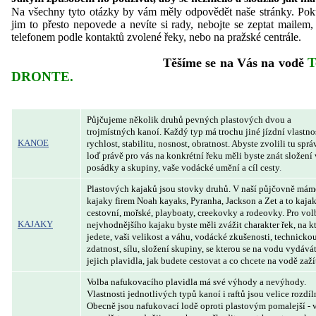
Na všechny tyto otázky by vám měly odpovědět naše stránky. Pok
jim to přesto nepovede a nevíte si rady, nebojte se zeptat mailem
telefonem podle kontaktů zvolené řeky, nebo na pražské centrále.
T
Těšíme se na Vás na vodě
DRONTE.
Půjčujeme několik druhů pevných plastových dvou a
trojmístných kanoí. Každý typ má trochu jiné jízdní vlastnos
KANOE
rychlost, stabilitu, nosnost, obratnost. Abyste zvolili tu spr
loď právě pro vás na konkrétní řeku měli byste znát složení 
posádky a skupiny, vaše vodácké umění a cíl cesty
.
Plastových kajaků jsou stovky druhů. V naší půjčovně mám
kajaky firem Noah kayaks, Pyranha, Jackson a Zet a to kaja
cestovní, mořské, playboaty, creekovky a rodeovky. Pro vol
KAJAKY
nejvhodnějšího kajaku byste měli zvážit charakter řek, na k
jedete, vaši velikost a váhu, vodácké zkušenosti, technicko
zdatnost, sílu, složení skupiny, se kterou se na vodu vydává
jejich plavidla, jak budete cestovat a co chcete na vodě zaží
Volba nafukovacího plavidla má své výhody a nevýhody.
Vlastnosti jednotlivých typů kanoí i raftů jsou velice rozdíl
Obecně jsou nafukovací lodě oproti plastovým pomalejší - 