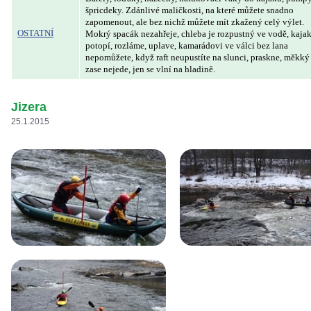
špricdeky. Zdánlivé maličkosti, na které můžete snadno
zapomenout, ale bez nichž můžete mít zkažený celý výlet.
OSTATNÍ
Mokrý spacák nezahřeje, chleba je rozpustný ve vodě, kajak
potopí, rozláme, uplave, kamarádovi ve válci bez lana
nepomůžete, když raft neupustíte na slunci, praskne, měkký 
zase nejede, jen se vlní na hladině.
Jizera
25.1.2015