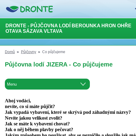
DRONTE - PŮJČOVNA LODÍ BEROUNKA HRON OHŘE
OTAVA SÁZAVA VLTAVA
Domů
Půjčovny
Co půjčujeme
Půjčovna lodí JIZERA - Co půjčujeme
Ahoj vodáci,
nevíte, co si máte půjčit?
Jak vypadá vybavení, které se skrývá pod záhadnými názvy?
Nevíte jakou velikost zvolit?
Jak se máte k vybavení chovat?
Jak o něj během plavby pečovat?
Jakým způsobem ho používat, aby se nezničilo a sloužilo jak m