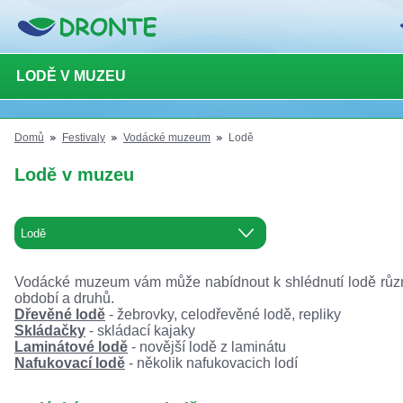
LODĚ V MUZEU
Domů
Festivaly
Vodácké muzeum
Lodě
Lodě v muzeu
Vodácké muzeum vám může nabídnout k shlédnutí lodě rů
období a druhů.
Dřevěné lodě
- žebrovky, celodřevěné lodě, repliky
Skládačky
- skládací kajaky
Laminátové lodě
- novější lodě z laminátu
Nafukovací lodě
- několik nafukovacich lodí