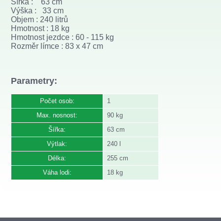
Šířka : 63 cm
Výška : 33 cm
Objem : 240 litrů
Hmotnost : 18 kg
Hmotnost jezdce : 60 - 115 kg
Rozměr límce : 83 x 47 cm
Parametry:
Počet osob:
1
Max. nosnost:
90 kg
Šířka:
63 cm
Výtlak:
240 l
Délka:
255 cm
Váha lodi:
18 kg