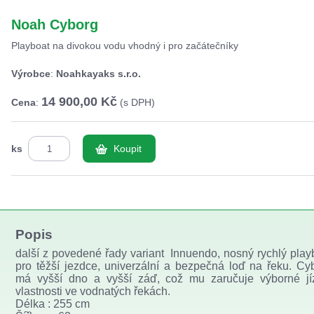
Noah Cyborg
Playboat na divokou vodu vhodný i pro začátečníky
Výrobce
:
Noahkayaks s.r.o.
14 900,00 Kč
Cena
:
(s DPH)
ks
Koupit
Popis
další z povedené řady variant Innuendo, nosný rychlý play
pro těžší jezdce, univerzální a bezpečná loď na řeku. Cy
má vyšší dno a vyšší záď, což mu zaručuje výborné jí
vlastnosti ve vodnatých řekách.
Délka : 255 cm