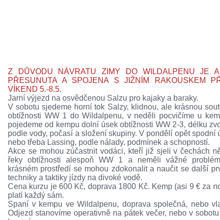
Z DŮVODU NÁVRATU ZIMY DO WILDALPENU JE 
PŘESUNUTA A SPOJENA S JIŽNÍM RAKOUSKEM PŘ
VÍKEND 5.-8.5.
Jarní výjezd na osvědčenou Salzu pro kajaky a baraky.
V sobotu sjedeme horní tok Salzy, klidnou, ale krásnou sou
obtížnosti WW 1 do Wildalpenu, v neděli pocvičíme u ke
pojedeme od kempu dolní úsek obtížnosti WW 2-3, délku zv
podle vody, počasí a složení skupiny. V pondělí opět spodní 
nebo třeba Lassing, podle nálady, podmínek a schopností.
Akce se mohou zúčastnit vodáci, kteří již sjeli v čechách n
řeky obtížnosti alespoň WW 1 a neměli vážné problém
krásném prostředí se mohou zdokonalit a naučit se další pr
techniky a taktiky jízdy na divoké vodě.
Cena kurzu je 600 Kč, doprava 1800 Kč. Kemp (asi 9 € za no
platí každý sám.
Spaní v kempu ve Wildalpenu, doprava společná, nebo vla
Odjezd stanovíme operativně na pátek večer, nebo v sobot