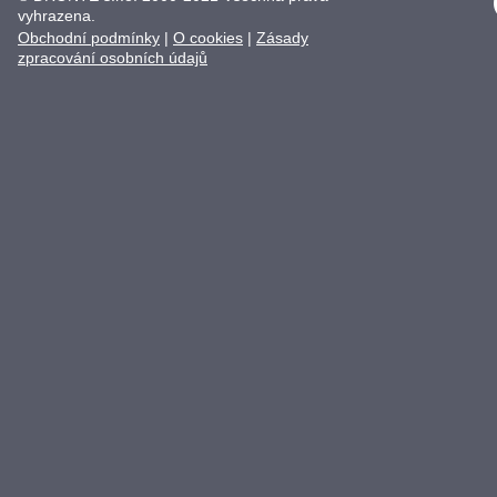
vyhrazena.
Obchodní podmínky
|
O cookies
|
Zásady
zpracování osobních údajů