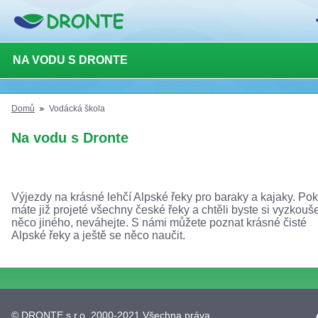
NA VODU S DRONTE
Domů
Vodácká škola
Na vodu s Dronte
Výjezdy na krásné lehčí Alpské řeky pro baraky a kajaky. Po
máte již projeté všechny české řeky a chtěli byste si vyzkouš
něco jiného, neváhejte. S námi můžete poznat krásné čisté
Alpské řeky a ještě se něco naučit.
© DRONTE s.r.o. 2000-2021 Všechna práva