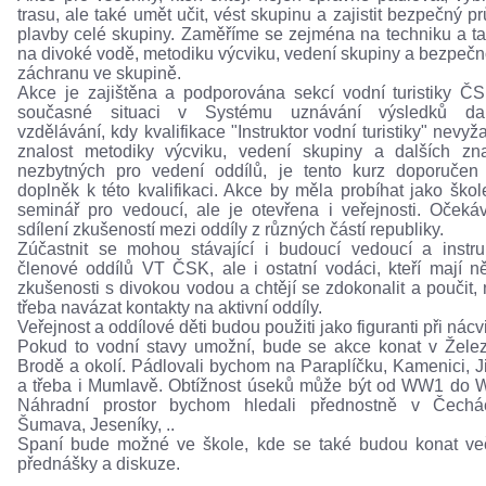
trasu, ale také umět učit, vést skupinu a zajistit bezpečný p
plavby celé skupiny. Zaměříme se zejména na techniku a ta
na divoké vodě, metodiku výcviku, vedení skupiny a bezpečn
záchranu ve skupině.
Akce je zajištěna a podporována sekcí vodní turistiky Č
současné situaci v Systému uznávání výsledků dal
vzdělávání, kdy kvalifikace "Instruktor vodní turistiky" nevyž
znalost metodiky výcviku, vedení skupiny a dalších zna
nezbytných pro vedení oddílů, je tento kurz doporučen
doplněk k této kvalifikaci. Akce by měla probíhat jako škol
seminář pro vedoucí, ale je otevřena i veřejnosti. Oček
sdílení zkušeností mezi oddíly z různých částí republiky.
Zúčastnit se mohou stávající i budoucí vedoucí a instruk
členové oddílů VT ČSK, ale i ostatní vodáci, kteří mají n
zkušenosti s divokou vodou a chtějí se zdokonalit a poučit,
třeba navázat kontakty na aktivní oddíly.
Veřejnost a oddílové děti budou použiti jako figuranti při nácv
Pokud to vodní stavy umožní, bude se akce konat v Žel
Brodě a okolí. Pádlovali bychom na Paraplíčku, Kamenici, J
a třeba i Mumlavě. Obtížnost úseků může být od WW1 do
Náhradní prostor bychom hledali přednostně v Čechá
Šumava, Jeseníky, ..
Spaní bude možné ve škole, kde se také budou konat ve
přednášky a diskuze.