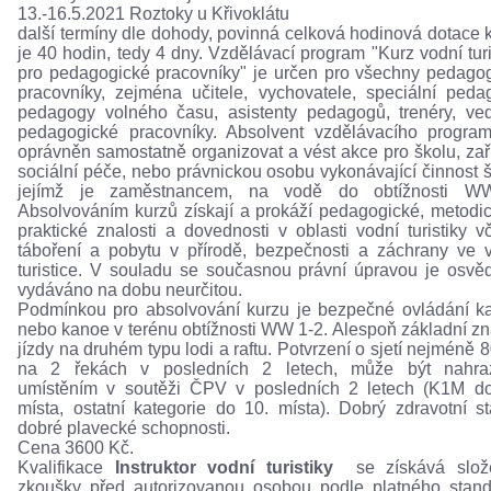
13.-16.5.2021 Roztoky u Křivoklátu
další termíny dle dohody, povinná celková hodinová dotace 
je 40 hodin, tedy 4 dny. Vzdělávací program "Kurz vodní turi
pro pedagogické pracovníky" je určen pro všechny pedago
pracovníky, zejména učitele, vychovatele, speciální peda
pedagogy volného času, asistenty pedagogů, trenéry, ve
pedagogické pracovníky. Absolvent vzdělávacího progra
oprávněn samostatně organizovat a vést akce pro školu, zař
sociální péče, nebo právnickou osobu vykonávající činnost š
jejímž je zaměstnancem, na vodě do obtížnosti W
Absolvováním kurzů získají a prokáží pedagogické, metodi
praktické znalosti a dovednosti v oblasti vodní turistiky v
táboření a pobytu v přírodě, bezpečnosti a záchrany ve 
turistice. V souladu se současnou právní úpravou je osvě
vydáváno na dobu neurčitou.
Podmínkou pro absolvování kurzu je bezpečné ovládání k
nebo kanoe v terénu obtížnosti WW 1-2. Alespoň základní zn
jízdy na druhém typu lodi a raftu. Potvrzení o sjetí nejméně 
na 2 řekách v posledních 2 letech, může být nahra
umístěním v soutěži ČPV v posledních 2 letech (K1M d
místa, ostatní kategorie do 10. místa). Dobrý zdravotní s
dobré plavecké schopnosti.
Cena 3600 Kč.
Kvalifikace
Instruktor vodní turistiky
se získává slož
zkoušky před autorizovanou osobou podle platného stan