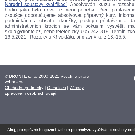
Národní soustavy kvalifikací
. Absolvování kurzu v rozsah
hodin jako bylo dříve již není potřeba. Před přihlášen
zkoušce doporučujeme absolvovat přípravný kurz. Inform
podmínkách a obsahu zkoušky, postupu přihlášení a da
administrativních krocích se vám pokusím vysvětlit ma
skola@dronte.cz, nebo telefonicky 605 242 819. Termín zk
16.5.2021, Roztoky u Křivoklátu, přípravný kurz 13.-15.5.
© DRONTE s.r.o. 2000-2021 Všechna práva
vyhrazena.
Obchodní podmínky
|
O cookies
|
Zásady
zpracování osobních údajů
Ahoj, pro správné fungování webu a pro analýzu využíváme soubory coo