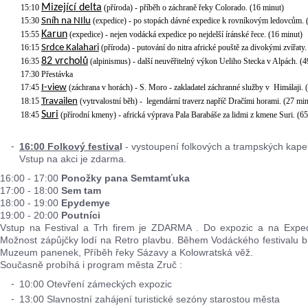
Mizející delta
15:10
(příroda) - příběh o záchraně řeky Colorado. (16 minut)
15:30
Sníh na NIlu
(expedice) - po stopách dávné expedice k rovníkovým ledovcům. 
Karun
15:55
(expedice) - nejen vodácká expedice po nejdelší íránské řece. (16 minut)
16:15
Srdce Kalahari
(příroda) - putování do nitra africké pouště za divokými zvířaty.
82 vrcholů
16:35
(alpinismus) - další neuvěřitelný výkon Ueliho Stecka v Alpách. (4
17:30 Přestávka
17:45
I-view
(záchrana v horách) - S. Moro - zakladatel záchranné služby v Himálaji. 
18:15
Travailen
(vytrvalostní běh) - legendární traverz napříč Dračími horami. (27 min
Suri
18:45
(přírodní kmeny) - africká výprava Pala Barabáše za lidmi z kmene Suri
16:00 Folkový festiva
l
- vystoupení folkových a trampských kap
Vstup na akci je zdarma.
16:00 - 17:00
Ponožky pana Semtamťuka
17:00 - 18:00
Sem tam
18:00 - 19:00
Epydemye
19:00 - 20:00
Poutníci
Vstup na Festival a Trh firem je ZDARMA . Do expozic a na Exped
Možnost zápůjčky lodí na Retro plavbu. Během Vodáckého festivalu 
Muzeum panenek, Příběh řeky Sázavy a Kolowratská věž.
Současně probíhá i program města Zruč :
10:00 Otevření zámeckých expozic
13:00 Slavnostní zahájení turistické sezóny starostou města