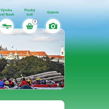
Výroba
Prodej
Galerie
lodí Noah
lodí
0