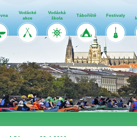
Vodácké
Vodácká
ovna
Tábořiště
Festivaly
akce
škola