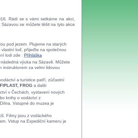
016. Rádi se s vámi setkáme na akci,
d Sázavou se můžete těšit na tyto akce
avou pod jezem. Plujeme na starých
vlastní loď, přijeďte na společnou
ní lodi zde :
Přihláška
a následná výuka na Sázavě. Můžete
 instruktorem za velmi lidovou
odáctví a turistice patří, zúčastní
FIPLAST, FROG
a další
áctví v Čechách, vystavení nových
bo knihy o vodáctví z
i Dílna. Vstupné do muzea je
16. Filmy jsou z vodáckého
gram. Vstup na Expediční kameru je