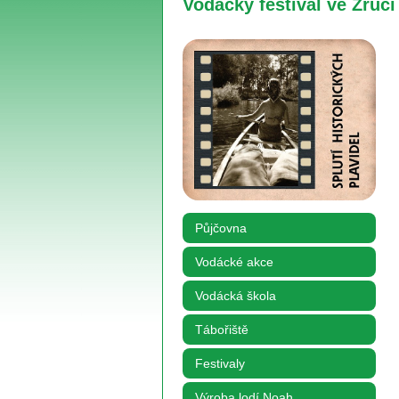
Vodácký festival ve Zruč
Půjčovna
Vodácké akce
Vodácká škola
Tábořiště
Festivaly
Výroba lodí Noah