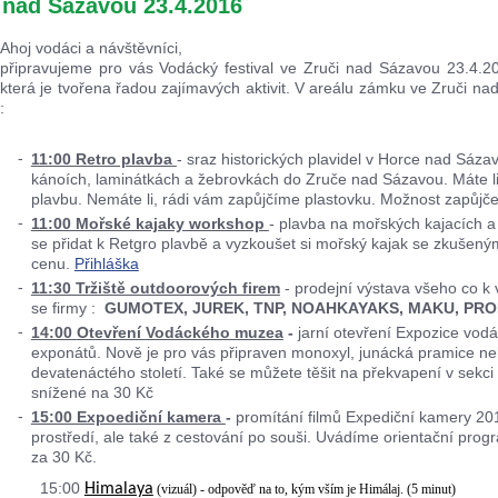
i nad Sázavou 23.4.2016
Ahoj vodáci a návštěvníci,
připravujeme pro vás Vodácký festival ve Zruči nad Sázavou 23.4.2
která je tvořena řadou zajímavých aktivit. V areálu zámku ve Zruči na
:
11:00 Retro plavba
- sraz historických plavidel v Horce nad Sáz
kánoích, laminátkách a žebrovkách do Zruče nad Sázavou. Máte li 
plavbu. Nemáte li, rádi vám zapůjčíme plastovku. Možnost zapůjče
11:00 Mořské kajaky workshop
- plavba na mořských kajacích 
se přidat k Retgro plavbě a vyzkoušet si mořský kajak se zkušeným
cenu.
Přihláška
11:30 Tržiště outdoorových firem
- prodejní výstava všeho co k v
se firmy :
GUMOTEX, JUREK, TNP, NOAHKAYAKS, MAKU, PRO
14:00
Otevření Vodáckého muzea
-
jarní otevření Expozice vod
exponátů. Nově je pro vás připraven monoxyl, junácká pramice ne
devatenáctého století. Také se můžete těšit na překvapení v sekc
snížené na 30 Kč
15:00 Expoediční kamera
-
promítání filmů Expediční kamery 20
prostředí, ale také z cestování po souši. Uvádíme orientační pro
za 30 Kč.
15:00
Himalaya
(vizuál) - odpověď na to, kým vším je Himálaj. (5 minut)