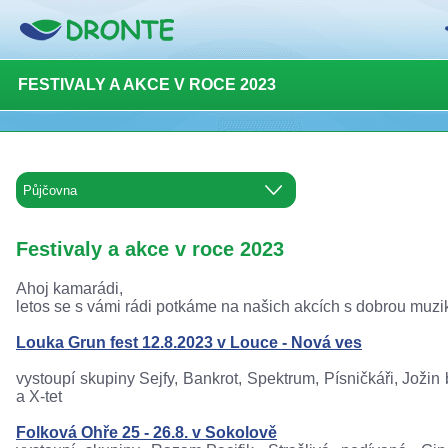
FESTIVALY A AKCE V ROCE 2023
Festivaly a akce v roce 2023
Ahoj kamarádi,
letos se s vámi rádi potkáme na našich akcích s dobrou muzi
Louka Grun fest 12.8.2023 v Louce - Nová ves
vystoupí skupiny Sejfy, Bankrot, Spektrum, Písničkáři, Jožin
a X-tet
Folková Ohře 25 - 26.8. v Sokolově