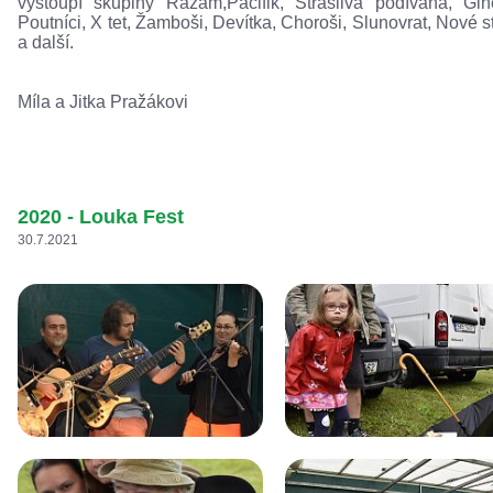
vystoupí skupiny Razam,Pacifik, Strašlivá podívaná, Gin
Poutníci, X tet, Žamboši, Devítka, Choroši, Slunovrat, Nové s
a další.
Míla a Jitka Pražákovi
2020 - Louka Fest
30.7.2021