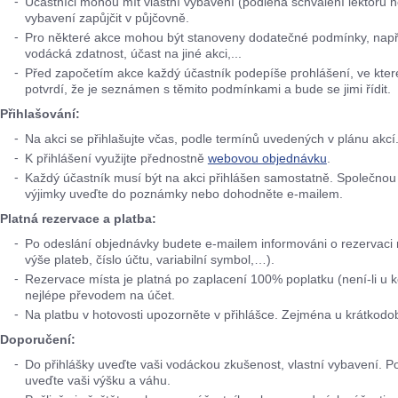
Účastníci mohou mít vlastní vybavení (podléhá schválení lektorů
vybavení zapůjčit v půjčovně.
Pro některé akce mohou být stanoveny dodatečné podmínky, napřík
vodácká zdatnost, účast na jiné akci,...
Před započetím akce každý účastník podepíše prohlášení, ve kte
potvrdí, že je seznámen s těmito podmínkami a bude se jimi řídit.
Přihlašování:
Na akci se přihlašujte včas, podle termínů uvedených v plánu akcí
K přihlášení využijte přednostně
webovou objednávku
.
Každý účastník musí být na akci přihlášen samostatně. Společnou pl
výjimky uveďte do poznámky nebo dohodněte e-mailem.
Platná rezervace a platba:
Po odeslání objednávky budete e-mailem informováni o rezervaci m
výše plateb, číslo účtu, variabilní symbol,…).
Rezervace místa je platná po zaplacení 100% poplatku (není-li u k
nejlépe převodem na účet.
Na platbu v hotovosti upozorněte v přihlášce. Zejména u krátkodo
Doporučení:
Do přihlášky uveďte vaši vodáckou zkušenost, vlastní vybavení. Po
uveďte vaši výšku a váhu.