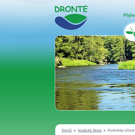
Půjč
Domů
Vodácká škola
Podmínky účasti