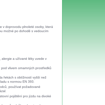
 v doprovodu plnoleté osoby, která
 jsou možné po dohodě s vedoucím
 alergie a užívané léky uvede v
ýt pod vlivem omamných prostředků
a řekách s obtížností vyšší než
ouladu s normou EN 393.
vodců, používat požadované
ázal.
stovní pojištění pro jízdu na divoké