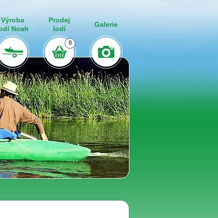
Výroba
Prodej
Galerie
lodí Noah
lodí
0