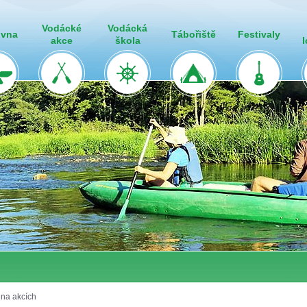
Vodácké
Vodácká
ovna
Tábořiště
Festivaly
akce
škola
 na akcích