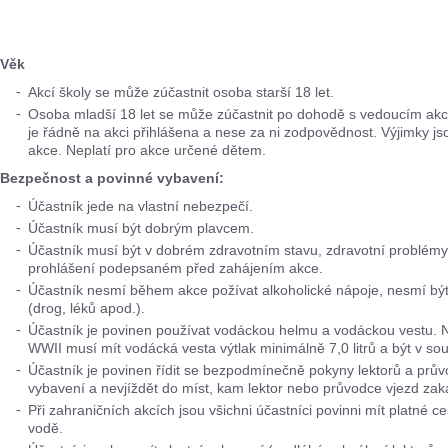
Věk
Akcí školy se může zúčastnit osoba starší 18 let.
Osoba mladší 18 let se může zúčastnit po dohodě s vedoucím akce
je řádně na akci přihlášena a nese za ni zodpovědnost. Výjimky
akce. Neplatí pro akce určené dětem.
Bezpečnost a povinné vybavení:
Účastník jede na vlastní nebezpečí.
Účastník musí být dobrým plavcem.
Účastník musí být v dobrém zdravotním stavu, zdravotní problémy,
prohlášení podepsaném před zahájením akce.
Účastník nesmí během akce požívat alkoholické nápoje, nesmí b
(drog, léků apod.).
Účastník je povinen používat vodáckou helmu a vodáckou vestu. N
WWII musí mít vodácká vesta výtlak minimálně 7,0 litrů a být v s
Účastník je povinen řídit se bezpodmínečně pokyny lektorů a prů
vybavení a nevjíždět do míst, kam lektor nebo průvodce vjezd zak
Při zahraničních akcích jsou všichni účastníci povinni mít platné ce
vodě.