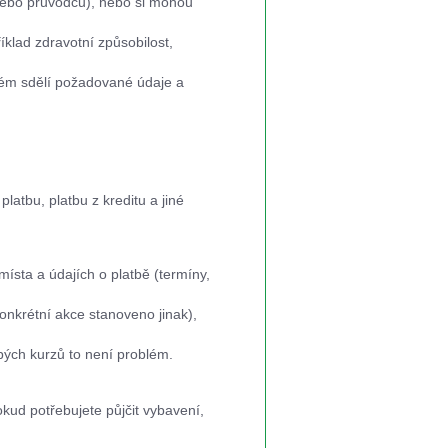
 nebo průvodců), nebo si mohou
lad zdravotní způsobilost,
rém sdělí požadované údaje a
.
atbu, platbu z kreditu a jiné
ísta a údajích o platbě (termíny,
onkrétní akce stanoveno jinak),
bých kurzů to není problém.
kud potřebujete půjčit vybavení,