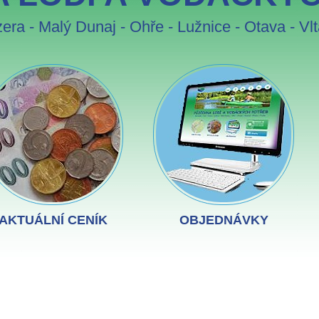
zera
-
Malý Dunaj
-
Ohře
-
Lužnice
-
Otava
-
Vl
AKTUÁLNÍ CENÍK
OBJEDNÁVKY