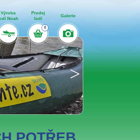
Výroba
Prodej
Galerie
lodí Noah
lodí
0
>
CH POTŘEB