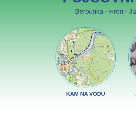
Berounka
-
Hron
-
Ji
KAM NA VODU