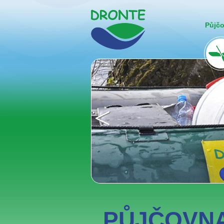
Půjč
<
PŮJČOVNA