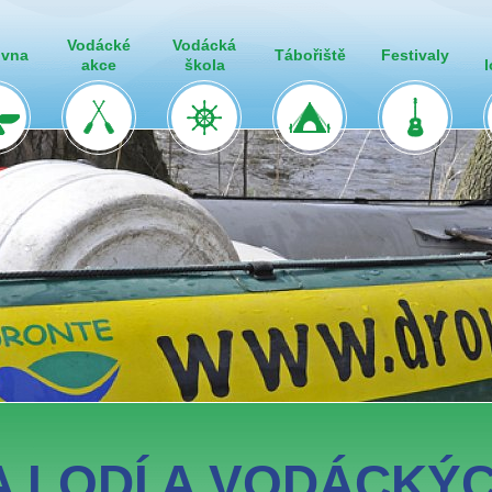
Vodácké
Vodácká
ovna
Tábořiště
Festivaly
akce
škola
 LODÍ A VODÁCKÝ