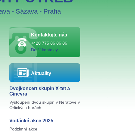
tava
-
Sázava
-
Praha
Kontaktujte nás
+420 775 86 86 86
Další kontakty
Aktuality
Dvojkoncert skupin X-tet a
Ginevra
Vystoupení dvou skupin v Neratově v
Orlických horách
Vodácké akce 2025
Podzimní akce